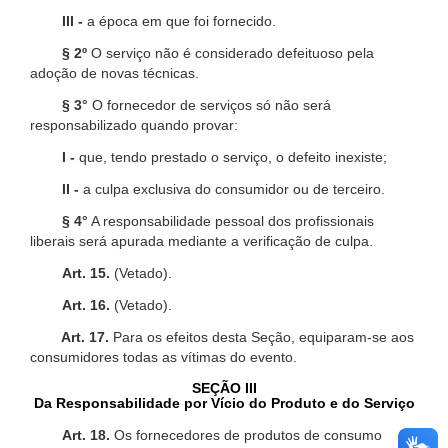
III -
a época em que foi fornecido.
§ 2º
O serviço não é considerado defeituoso pela
adoção de novas técnicas.
§ 3°
O fornecedor de serviços só não será
responsabilizado quando provar:
I -
que, tendo prestado o serviço, o defeito inexiste;
II -
a culpa exclusiva do consumidor ou de terceiro.
§ 4°
A responsabilidade pessoal dos profissionais
liberais será apurada mediante a verificação de culpa.
Art. 15.
(Vetado).
Art. 16.
(Vetado).
Art. 17.
Para os efeitos desta Seção, equiparam-se aos
consumidores todas as vítimas do evento.
SEÇÃO III
Da Responsabilidade por Vício do Produto e do Serviço
Art. 18.
Os fornecedores de produtos de consumo