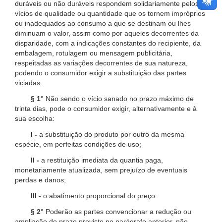
duráveis ou não duráveis respondem solidariamente pelos
vícios de qualidade ou quantidade que os tornem impróprios
ou inadequados ao consumo a que se destinam ou lhes
diminuam o valor, assim como por aqueles decorrentes da
disparidade, com a indicações constantes do recipiente, da
embalagem, rotulagem ou mensagem publicitária,
respeitadas as variações decorrentes de sua natureza,
podendo o consumidor exigir a substituição das partes
viciadas.
§ 1°
Não sendo o vício sanado no prazo máximo de
trinta dias, pode o consumidor exigir, alternativamente e à
sua escolha:
I -
a substituição do produto por outro da mesma
espécie, em perfeitas condições de uso;
II -
a restituição imediata da quantia paga,
monetariamente atualizada, sem prejuízo de eventuais
perdas e danos;
III -
o abatimento proporcional do preço.
§ 2°
Poderão as partes convencionar a redução ou
ampliação do prazo previsto no parágrafo anterior, não