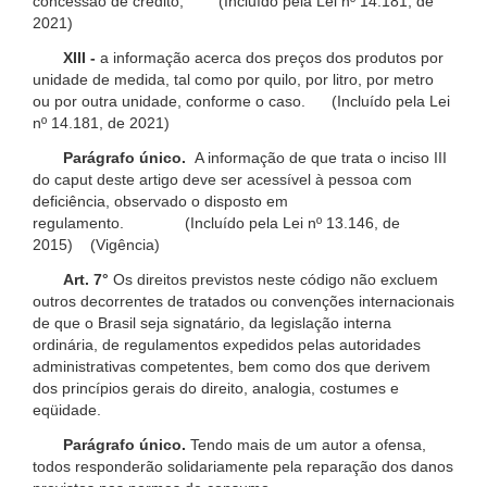
concessão de crédito; (Incluído pela Lei nº 14.181, de
2021)
XIII -
a informação acerca dos preços dos produtos por
unidade de medida, tal como por quilo, por litro, por metro
ou por outra unidade, conforme o caso. (Incluído pela Lei
nº 14.181, de 2021)
Parágrafo único.
A informação de que trata o inciso III
do caput deste artigo deve ser acessível à pessoa com
deficiência, observado o disposto em
regulamento. (Incluído pela Lei nº 13.146, de
2015) (Vigência)
Art. 7°
Os direitos previstos neste código não excluem
outros decorrentes de tratados ou convenções internacionais
de que o Brasil seja signatário, da legislação interna
ordinária, de regulamentos expedidos pelas autoridades
administrativas competentes, bem como dos que derivem
dos princípios gerais do direito, analogia, costumes e
eqüidade.
Parágrafo único.
Tendo mais de um autor a ofensa,
todos responderão solidariamente pela reparação dos danos