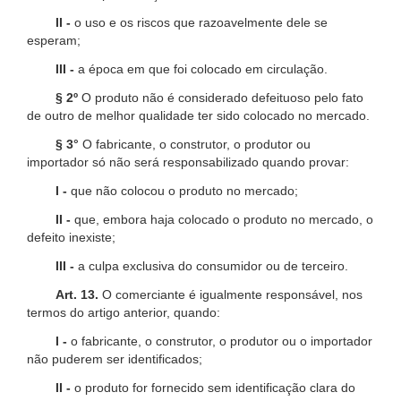
II -
o uso e os riscos que razoavelmente dele se
esperam;
III -
a época em que foi colocado em circulação.
§ 2º
O produto não é considerado defeituoso pelo fato
de outro de melhor qualidade ter sido colocado no mercado.
§ 3°
O fabricante, o construtor, o produtor ou
importador só não será responsabilizado quando provar:
I -
que não colocou o produto no mercado;
II -
que, embora haja colocado o produto no mercado, o
defeito inexiste;
III -
a culpa exclusiva do consumidor ou de terceiro.
Art. 13.
O comerciante é igualmente responsável, nos
termos do artigo anterior, quando:
I -
o fabricante, o construtor, o produtor ou o importador
não puderem ser identificados;
II -
o produto for fornecido sem identificação clara do