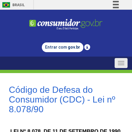
BRASIL
Simplifique!
Comunica BR
Participe
Acesso à informação
Entrar com
gov.br
Legislação
Canais
Toggle
naviga
Código de Defesa do
Consumidor (CDC) - Lei nº
8.078/90
LEI Nº 8.078, DE 11 DE SETEMBRO DE 1990.