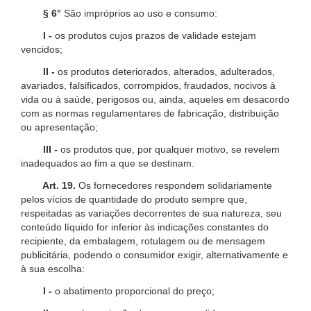
§ 6°
São impróprios ao uso e consumo:
I -
os produtos cujos prazos de validade estejam
vencidos;
II -
os produtos deteriorados, alterados, adulterados,
avariados, falsificados, corrompidos, fraudados, nocivos à
vida ou à saúde, perigosos ou, ainda, aqueles em desacordo
com as normas regulamentares de fabricação, distribuição
ou apresentação;
III -
os produtos que, por qualquer motivo, se revelem
inadequados ao fim a que se destinam.
Art. 19.
Os fornecedores respondem solidariamente
pelos vícios de quantidade do produto sempre que,
respeitadas as variações decorrentes de sua natureza, seu
conteúdo líquido for inferior às indicações constantes do
recipiente, da embalagem, rotulagem ou de mensagem
publicitária, podendo o consumidor exigir, alternativamente e
à sua escolha:
I -
o abatimento proporcional do preço;