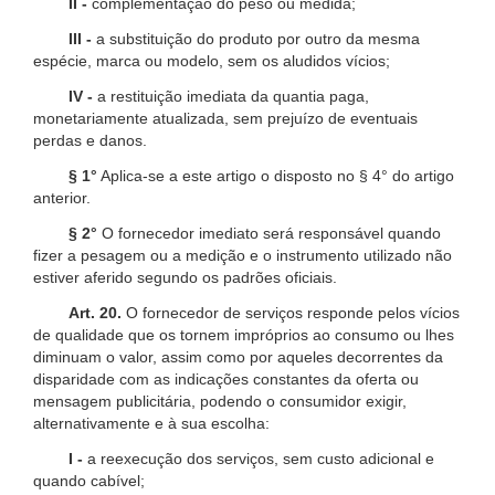
II -
complementação do peso ou medida;
III -
a substituição do produto por outro da mesma
espécie, marca ou modelo, sem os aludidos vícios;
IV -
a restituição imediata da quantia paga,
monetariamente atualizada, sem prejuízo de eventuais
perdas e danos.
§ 1°
Aplica-se a este artigo o disposto no § 4° do artigo
anterior.
§ 2°
O fornecedor imediato será responsável quando
fizer a pesagem ou a medição e o instrumento utilizado não
estiver aferido segundo os padrões oficiais.
Art. 20.
O fornecedor de serviços responde pelos vícios
de qualidade que os tornem impróprios ao consumo ou lhes
diminuam o valor, assim como por aqueles decorrentes da
disparidade com as indicações constantes da oferta ou
mensagem publicitária, podendo o consumidor exigir,
alternativamente e à sua escolha:
I -
a reexecução dos serviços, sem custo adicional e
quando cabível;