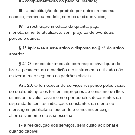
II -
complementação do peso ou medida;
III -
a substituição do produto por outro da mesma
espécie, marca ou modelo, sem os aludidos vícios;
IV -
a restituição imediata da quantia paga,
monetariamente atualizada, sem prejuízo de eventuais
perdas e danos.
§ 1°
Aplica-se a este artigo o disposto no § 4° do artigo
anterior.
§ 2°
O fornecedor imediato será responsável quando
fizer a pesagem ou a medição e o instrumento utilizado não
estiver aferido segundo os padrões oficiais.
Art. 20.
O fornecedor de serviços responde pelos vícios
de qualidade que os tornem impróprios ao consumo ou lhes
diminuam o valor, assim como por aqueles decorrentes da
disparidade com as indicações constantes da oferta ou
mensagem publicitária, podendo o consumidor exigir,
alternativamente e à sua escolha:
I -
a reexecução dos serviços, sem custo adicional e
quando cabível;