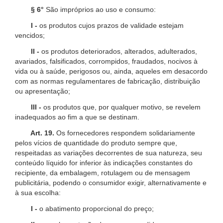
§ 6°
São impróprios ao uso e consumo:
I -
os produtos cujos prazos de validade estejam
vencidos;
II -
os produtos deteriorados, alterados, adulterados,
avariados, falsificados, corrompidos, fraudados, nocivos à
vida ou à saúde, perigosos ou, ainda, aqueles em desacordo
com as normas regulamentares de fabricação, distribuição
ou apresentação;
III -
os produtos que, por qualquer motivo, se revelem
inadequados ao fim a que se destinam.
Art. 19.
Os fornecedores respondem solidariamente
pelos vícios de quantidade do produto sempre que,
respeitadas as variações decorrentes de sua natureza, seu
conteúdo líquido for inferior às indicações constantes do
recipiente, da embalagem, rotulagem ou de mensagem
publicitária, podendo o consumidor exigir, alternativamente e
à sua escolha:
I -
o abatimento proporcional do preço;