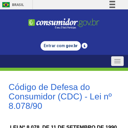
BRASIL
Simplifique!
Comunica BR
Participe
Acesso à informação
Entrar com
gov.br
Legislação
Canais
Toggle
naviga
Código de Defesa do
Consumidor (CDC) - Lei nº
8.078/90
LEI Nº 8.078, DE 11 DE SETEMBRO DE 1990.