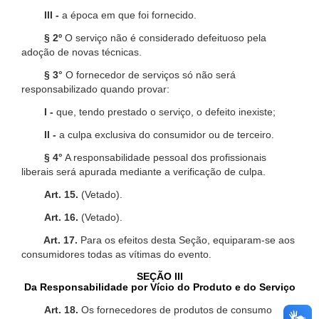
III -
a época em que foi fornecido.
§ 2º
O serviço não é considerado defeituoso pela
adoção de novas técnicas.
§ 3°
O fornecedor de serviços só não será
responsabilizado quando provar:
I -
que, tendo prestado o serviço, o defeito inexiste;
II -
a culpa exclusiva do consumidor ou de terceiro.
§ 4°
A responsabilidade pessoal dos profissionais
liberais será apurada mediante a verificação de culpa.
Art. 15.
(Vetado).
Art. 16.
(Vetado).
Art. 17.
Para os efeitos desta Seção, equiparam-se aos
consumidores todas as vítimas do evento.
SEÇÃO III
Da Responsabilidade por Vício do Produto e do Serviço
Art. 18.
Os fornecedores de produtos de consumo