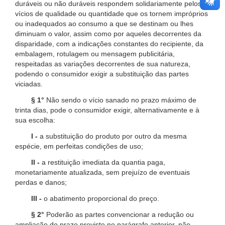
duráveis ou não duráveis respondem solidariamente pelos
vícios de qualidade ou quantidade que os tornem impróprios
ou inadequados ao consumo a que se destinam ou lhes
diminuam o valor, assim como por aqueles decorrentes da
disparidade, com a indicações constantes do recipiente, da
embalagem, rotulagem ou mensagem publicitária,
respeitadas as variações decorrentes de sua natureza,
podendo o consumidor exigir a substituição das partes
viciadas.
§ 1°
Não sendo o vício sanado no prazo máximo de
trinta dias, pode o consumidor exigir, alternativamente e à
sua escolha:
I -
a substituição do produto por outro da mesma
espécie, em perfeitas condições de uso;
II -
a restituição imediata da quantia paga,
monetariamente atualizada, sem prejuízo de eventuais
perdas e danos;
III -
o abatimento proporcional do preço.
§ 2°
Poderão as partes convencionar a redução ou
ampliação do prazo previsto no parágrafo anterior, não