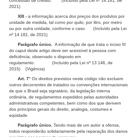
concessão de crédito; (Incluído pela Lei nº 14.181, de
2021)
XIII -
a informação acerca dos preços dos produtos por
unidade de medida, tal como por quilo, por litro, por metro
ou por outra unidade, conforme o caso. (Incluído pela Lei
nº 14.181, de 2021)
Parágrafo único.
A informação de que trata o inciso III
do caput deste artigo deve ser acessível à pessoa com
deficiência, observado o disposto em
regulamento. (Incluído pela Lei nº 13.146, de
2015) (Vigência)
Art. 7°
Os direitos previstos neste código não excluem
outros decorrentes de tratados ou convenções internacionais
de que o Brasil seja signatário, da legislação interna
ordinária, de regulamentos expedidos pelas autoridades
administrativas competentes, bem como dos que derivem
dos princípios gerais do direito, analogia, costumes e
eqüidade.
Parágrafo único.
Tendo mais de um autor a ofensa,
todos responderão solidariamente pela reparação dos danos