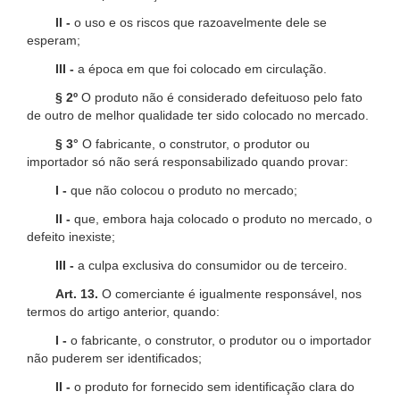
II -
o uso e os riscos que razoavelmente dele se
esperam;
III -
a época em que foi colocado em circulação.
§ 2º
O produto não é considerado defeituoso pelo fato
de outro de melhor qualidade ter sido colocado no mercado.
§ 3°
O fabricante, o construtor, o produtor ou
importador só não será responsabilizado quando provar:
I -
que não colocou o produto no mercado;
II -
que, embora haja colocado o produto no mercado, o
defeito inexiste;
III -
a culpa exclusiva do consumidor ou de terceiro.
Art. 13.
O comerciante é igualmente responsável, nos
termos do artigo anterior, quando:
I -
o fabricante, o construtor, o produtor ou o importador
não puderem ser identificados;
II -
o produto for fornecido sem identificação clara do