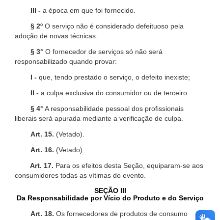
III -
a época em que foi fornecido.
§ 2º
O serviço não é considerado defeituoso pela
adoção de novas técnicas.
§ 3°
O fornecedor de serviços só não será
responsabilizado quando provar:
I -
que, tendo prestado o serviço, o defeito inexiste;
II -
a culpa exclusiva do consumidor ou de terceiro.
§ 4°
A responsabilidade pessoal dos profissionais
liberais será apurada mediante a verificação de culpa.
Art. 15.
(Vetado).
Art. 16.
(Vetado).
Art. 17.
Para os efeitos desta Seção, equiparam-se aos
consumidores todas as vítimas do evento.
SEÇÃO III
Da Responsabilidade por Vício do Produto e do Serviço
Art. 18.
Os fornecedores de produtos de consumo