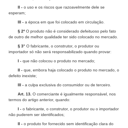
II -
o uso e os riscos que razoavelmente dele se
esperam;
III -
a época em que foi colocado em circulação.
§ 2º
O produto não é considerado defeituoso pelo fato
de outro de melhor qualidade ter sido colocado no mercado.
§ 3°
O fabricante, o construtor, o produtor ou
importador só não será responsabilizado quando provar:
I -
que não colocou o produto no mercado;
II -
que, embora haja colocado o produto no mercado, o
defeito inexiste;
III -
a culpa exclusiva do consumidor ou de terceiro.
Art. 13.
O comerciante é igualmente responsável, nos
termos do artigo anterior, quando:
I -
o fabricante, o construtor, o produtor ou o importador
não puderem ser identificados;
II -
o produto for fornecido sem identificação clara do