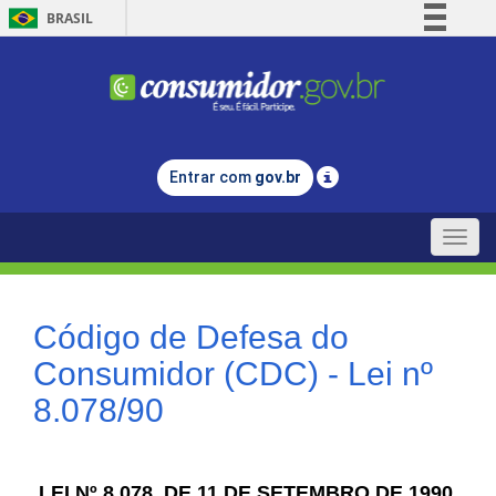
BRASIL
Simplifique!
Comunica BR
Participe
Acesso à informação
Entrar com
gov.br
Legislação
Canais
Toggle
naviga
Código de Defesa do
Consumidor (CDC) - Lei nº
8.078/90
LEI Nº 8.078, DE 11 DE SETEMBRO DE 1990.