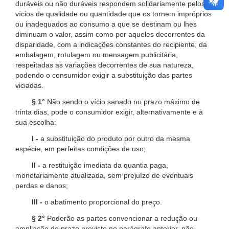
duráveis ou não duráveis respondem solidariamente pelos
vícios de qualidade ou quantidade que os tornem impróprios
ou inadequados ao consumo a que se destinam ou lhes
diminuam o valor, assim como por aqueles decorrentes da
disparidade, com a indicações constantes do recipiente, da
embalagem, rotulagem ou mensagem publicitária,
respeitadas as variações decorrentes de sua natureza,
podendo o consumidor exigir a substituição das partes
viciadas.
§ 1°
Não sendo o vício sanado no prazo máximo de
trinta dias, pode o consumidor exigir, alternativamente e à
sua escolha:
I -
a substituição do produto por outro da mesma
espécie, em perfeitas condições de uso;
II -
a restituição imediata da quantia paga,
monetariamente atualizada, sem prejuízo de eventuais
perdas e danos;
III -
o abatimento proporcional do preço.
§ 2°
Poderão as partes convencionar a redução ou
ampliação do prazo previsto no parágrafo anterior, não