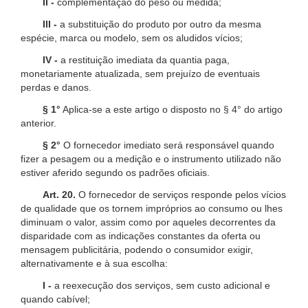
II -
complementação do peso ou medida;
III -
a substituição do produto por outro da mesma
espécie, marca ou modelo, sem os aludidos vícios;
IV -
a restituição imediata da quantia paga,
monetariamente atualizada, sem prejuízo de eventuais
perdas e danos.
§ 1°
Aplica-se a este artigo o disposto no § 4° do artigo
anterior.
§ 2°
O fornecedor imediato será responsável quando
fizer a pesagem ou a medição e o instrumento utilizado não
estiver aferido segundo os padrões oficiais.
Art. 20.
O fornecedor de serviços responde pelos vícios
de qualidade que os tornem impróprios ao consumo ou lhes
diminuam o valor, assim como por aqueles decorrentes da
disparidade com as indicações constantes da oferta ou
mensagem publicitária, podendo o consumidor exigir,
alternativamente e à sua escolha:
I -
a reexecução dos serviços, sem custo adicional e
quando cabível;