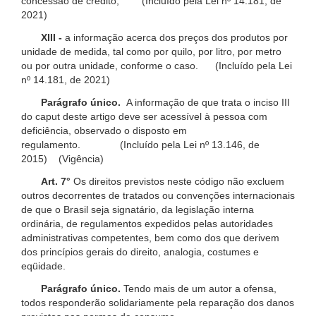
concessão de crédito; (Incluído pela Lei nº 14.181, de
2021)
XIII -
a informação acerca dos preços dos produtos por
unidade de medida, tal como por quilo, por litro, por metro
ou por outra unidade, conforme o caso. (Incluído pela Lei
nº 14.181, de 2021)
Parágrafo único.
A informação de que trata o inciso III
do caput deste artigo deve ser acessível à pessoa com
deficiência, observado o disposto em
regulamento. (Incluído pela Lei nº 13.146, de
2015) (Vigência)
Art. 7°
Os direitos previstos neste código não excluem
outros decorrentes de tratados ou convenções internacionais
de que o Brasil seja signatário, da legislação interna
ordinária, de regulamentos expedidos pelas autoridades
administrativas competentes, bem como dos que derivem
dos princípios gerais do direito, analogia, costumes e
eqüidade.
Parágrafo único.
Tendo mais de um autor a ofensa,
todos responderão solidariamente pela reparação dos danos