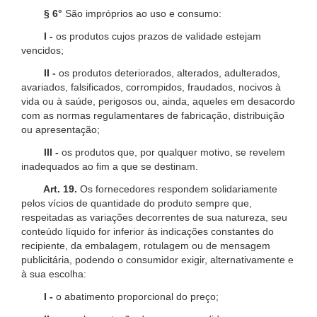
§ 6°
São impróprios ao uso e consumo:
I -
os produtos cujos prazos de validade estejam
vencidos;
II -
os produtos deteriorados, alterados, adulterados,
avariados, falsificados, corrompidos, fraudados, nocivos à
vida ou à saúde, perigosos ou, ainda, aqueles em desacordo
com as normas regulamentares de fabricação, distribuição
ou apresentação;
III -
os produtos que, por qualquer motivo, se revelem
inadequados ao fim a que se destinam.
Art. 19.
Os fornecedores respondem solidariamente
pelos vícios de quantidade do produto sempre que,
respeitadas as variações decorrentes de sua natureza, seu
conteúdo líquido for inferior às indicações constantes do
recipiente, da embalagem, rotulagem ou de mensagem
publicitária, podendo o consumidor exigir, alternativamente e
à sua escolha:
I -
o abatimento proporcional do preço;