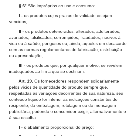
§ 6°
São impróprios ao uso e consumo:
I -
os produtos cujos prazos de validade estejam
vencidos;
II -
os produtos deteriorados, alterados, adulterados,
avariados, falsificados, corrompidos, fraudados, nocivos à
vida ou à saúde, perigosos ou, ainda, aqueles em desacordo
com as normas regulamentares de fabricação, distribuição
ou apresentação;
III -
os produtos que, por qualquer motivo, se revelem
inadequados ao fim a que se destinam.
Art. 19.
Os fornecedores respondem solidariamente
pelos vícios de quantidade do produto sempre que,
respeitadas as variações decorrentes de sua natureza, seu
conteúdo líquido for inferior às indicações constantes do
recipiente, da embalagem, rotulagem ou de mensagem
publicitária, podendo o consumidor exigir, alternativamente e
à sua escolha:
I -
o abatimento proporcional do preço;