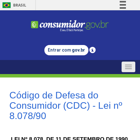
BRASIL
Simplifique!
Comunica BR
Participe
Acesso à informação
Entrar com
gov.br
Legislação
Canais
Toggle
naviga
Código de Defesa do
Consumidor (CDC) - Lei nº
8.078/90
LEI Nº 8.078, DE 11 DE SETEMBRO DE 1990.