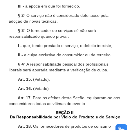
III -
a época em que foi fornecido.
§ 2º
O serviço não é considerado defeituoso pela
adoção de novas técnicas.
§ 3°
O fornecedor de serviços só não será
responsabilizado quando provar:
I -
que, tendo prestado o serviço, o defeito inexiste;
II -
a culpa exclusiva do consumidor ou de terceiro.
§ 4°
A responsabilidade pessoal dos profissionais
liberais será apurada mediante a verificação de culpa.
Art. 15.
(Vetado).
Art. 16.
(Vetado).
Art. 17.
Para os efeitos desta Seção, equiparam-se aos
consumidores todas as vítimas do evento.
SEÇÃO III
Da Responsabilidade por Vício do Produto e do Serviço
Art. 18.
Os fornecedores de produtos de consumo