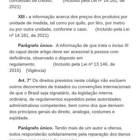
concessão de crédito; (Incluído pela Lei nº 14.181, de
2021)
XIII -
a informação acerca dos preços dos produtos por
unidade de medida, tal como por quilo, por litro, por metro
ou por outra unidade, conforme o caso. (Incluído pela Lei
nº 14.181, de 2021)
Parágrafo único.
A informação de que trata o inciso III
do caput deste artigo deve ser acessível à pessoa com
deficiência, observado o disposto em
regulamento. (Incluído pela Lei nº 13.146, de
2015) (Vigência)
Art. 7°
Os direitos previstos neste código não excluem
outros decorrentes de tratados ou convenções internacionais
de que o Brasil seja signatário, da legislação interna
ordinária, de regulamentos expedidos pelas autoridades
administrativas competentes, bem como dos que derivem
dos princípios gerais do direito, analogia, costumes e
eqüidade.
Parágrafo único.
Tendo mais de um autor a ofensa,
todos responderão solidariamente pela reparação dos danos