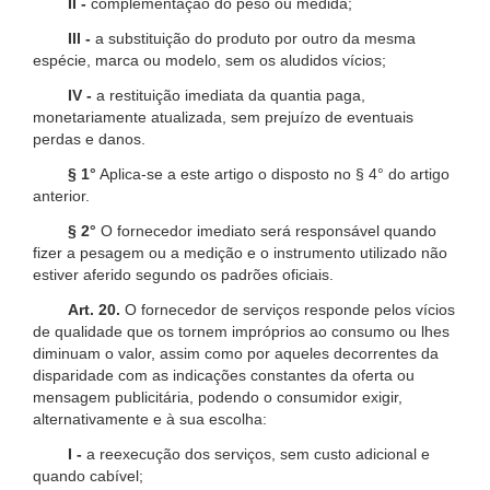
II -
complementação do peso ou medida;
III -
a substituição do produto por outro da mesma
espécie, marca ou modelo, sem os aludidos vícios;
IV -
a restituição imediata da quantia paga,
monetariamente atualizada, sem prejuízo de eventuais
perdas e danos.
§ 1°
Aplica-se a este artigo o disposto no § 4° do artigo
anterior.
§ 2°
O fornecedor imediato será responsável quando
fizer a pesagem ou a medição e o instrumento utilizado não
estiver aferido segundo os padrões oficiais.
Art. 20.
O fornecedor de serviços responde pelos vícios
de qualidade que os tornem impróprios ao consumo ou lhes
diminuam o valor, assim como por aqueles decorrentes da
disparidade com as indicações constantes da oferta ou
mensagem publicitária, podendo o consumidor exigir,
alternativamente e à sua escolha:
I -
a reexecução dos serviços, sem custo adicional e
quando cabível;