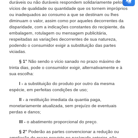
duráveis ou não duráveis respondem solidariamente pelos
vícios de qualidade ou quantidade que os tornem impróprios
ou inadequados ao consumo a que se destinam ou lhes
diminuam o valor, assim como por aqueles decorrentes da
disparidade, com a indicações constantes do recipiente, da
embalagem, rotulagem ou mensagem publicitária,
respeitadas as variações decorrentes de sua natureza,
podendo o consumidor exigir a substituição das partes
viciadas.
§ 1°
Não sendo o vício sanado no prazo máximo de
trinta dias, pode o consumidor exigir, alternativamente e à
sua escolha:
I -
a substituição do produto por outro da mesma
espécie, em perfeitas condições de uso;
II -
a restituição imediata da quantia paga,
monetariamente atualizada, sem prejuízo de eventuais
perdas e danos;
III -
o abatimento proporcional do preço.
§ 2°
Poderão as partes convencionar a redução ou
ampliação do prazo previsto no parágrafo anterior, não