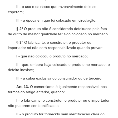
II -
o uso e os riscos que razoavelmente dele se
esperam;
III -
a época em que foi colocado em circulação.
§ 2º
O produto não é considerado defeituoso pelo fato
de outro de melhor qualidade ter sido colocado no mercado.
§ 3°
O fabricante, o construtor, o produtor ou
importador só não será responsabilizado quando provar:
I -
que não colocou o produto no mercado;
II -
que, embora haja colocado o produto no mercado, o
defeito inexiste;
III -
a culpa exclusiva do consumidor ou de terceiro.
Art. 13.
O comerciante é igualmente responsável, nos
termos do artigo anterior, quando:
I -
o fabricante, o construtor, o produtor ou o importador
não puderem ser identificados;
II -
o produto for fornecido sem identificação clara do