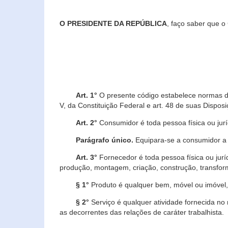
O PRESIDENTE DA REPÚBLICA
, faço saber que o
Art. 1°
O presente código estabelece normas de 
V, da Constituição Federal e art. 48 de suas Disposi
Art. 2°
Consumidor é toda pessoa física ou juríd
Parágrafo único.
Equipara-se a consumidor a c
Art. 3°
Fornecedor é toda pessoa física ou jurí
produção, montagem, criação, construção, transform
§ 1°
Produto é qualquer bem, móvel ou imóvel, 
§ 2°
Serviço é qualquer atividade fornecida no 
as decorrentes das relações de caráter trabalhista.