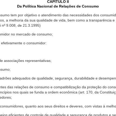
CAPÍTULO II
Da Política Nacional de Relações de Consumo
nsumo tem por objetivo o atendimento das necessidades dos consumido
os, a melhoria da sua qualidade de vida, bem como a transparência e
º 9.008, de 21.3.1995)
sumidor no mercado de consumo;
 efetivamente o consumidor:
 associações representativas;
nsumo;
drões adequados de qualidade, segurança, durabilidade e desempen
antes das relações de consumo e compatibilização da proteção do co
rincípios nos quais se funda a ordem econômica (art. 170, da Constitu
cedores;
consumidores, quanto aos seus direitos e deveres, com vistas à mel
meios eficientes de controle de qualidade e segurança de produtos e 