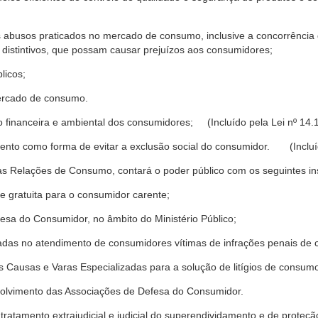
s abusos praticados no mercado de consumo, inclusive a concorrência de
 distintivos, que possam causar prejuízos aos consumidores;
licos;
ercado de consumo.
financeira e ambiental dos consumidores; (Incluído pela Lei nº 14.
nto como forma de evitar a exclusão social do consumidor. (Incluíd
as Relações de Consumo, contará o poder público com os seguintes ins
 e gratuita para o consumidor carente;
fesa do Consumidor, no âmbito do Ministério Público;
izadas no atendimento de consumidores vítimas de infrações penais de
 Causas e Varas Especializadas para a solução de litígios de consum
volvimento das Associações de Defesa do Consumidor.
tratamento extrajudicial e judicial do superendividamento e de prote