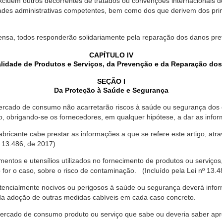
xcluem outros decorrentes de tratados ou convenções internacionais de 
ades administrativas competentes, bem como dos que derivem dos princ
ensa, todos responderão solidariamente pela reparação dos danos pr
CAPÍTULO IV
lidade de Produtos e Serviços, da Prevenção e da Reparação do
SEÇÃO I
Da Proteção à Saúde e Segurança
ercado de consumo não acarretarão riscos à saúde ou segurança dos 
ão, obrigando-se os fornecedores, em qualquer hipótese, a dar as inf
fabricante cabe prestar as informações a que se refere este artigo, a
 13.486, de 2017)
entos e utensílios utilizados no fornecimento de produtos ou serviços
for o caso, sobre o risco de contaminação. (Incluído pela Lei nº 13.4
tencialmente nocivos ou perigosos à saúde ou segurança deverá infor
 da adoção de outras medidas cabíveis em cada caso concreto.
rcado de consumo produto ou serviço que sabe ou deveria saber apres