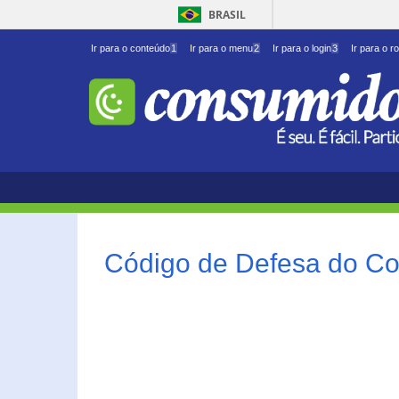
BRASIL
Ir para o conteúdo
1
Ir para o menu
2
Ir para o login
3
Ir para o r
Código de Defesa do Co