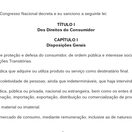
 Congresso Nacional decreta e eu sanciono a seguinte lei:
TÍTULO I
Dos Direitos do Consumidor
CAPÍTULO I
Disposições Gerais
proteção e defesa do consumidor, de ordem pública e interesse social,
ções Transitórias.
ica que adquire ou utiliza produto ou serviço como destinatário final.
oletividade de pessoas, ainda que indetermináveis, que haja intervi
dica, pública ou privada, nacional ou estrangeira, bem como os entes
ação, importação, exportação, distribuição ou comercialização de pro
material ou imaterial.
mercado de consumo, mediante remuneração, inclusive as de natureza ba