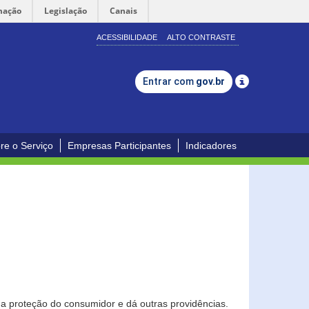
mação
Legislação
Canais
ACESSIBILIDADE
ALTO CONTRASTE
Entrar com
gov.br
re o Serviço
Empresas Participantes
Indicadores
0
a proteção do consumidor e dá outras providências.