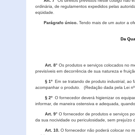
Art. 7°
Os direitos previstos neste código não e
ordinária, de regulamentos expedidos pelas autorid
eqüidade.
Parágrafo único.
Tendo mais de um autor a of
Da Qua
Art. 8°
Os produtos e serviços colocados no m
previsíveis em decorrência de sua natureza e fruiç
§ 1º
Em se tratando de produto industrial, ao 
acompanhar o produto. (Redação dada pela Lei nº
§ 2º
O fornecedor deverá higienizar os equipam
informar, de maneira ostensiva e adequada, quando 
Art. 9°
O fornecedor de produtos e serviços po
da sua nocividade ou periculosidade, sem prejuízo
Art. 10.
O fornecedor não poderá colocar no me