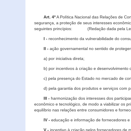
Art. 4º
A Política Nacional das Relações de Co
segurança, a proteção de seus interesses econômic
seguintes princípios: (Redação dada pela Lei n
I -
reconhecimento da vulnerabilidade do con
II -
ação governamental no sentido de proteger
a) por iniciativa direta;
b) por incentivos à criação e desenvolvimento de
c) pela presença do Estado no mercado de co
d) pela garantia dos produtos e serviços com pa
III -
harmonização dos interesses dos particip
econômico e tecnológico, de modo a viabilizar os p
equilíbrio nas relações entre consumidores e forne
IV -
educação e informação de fornecedores e 
V -
incentivo à criação pelos fornecedores de 