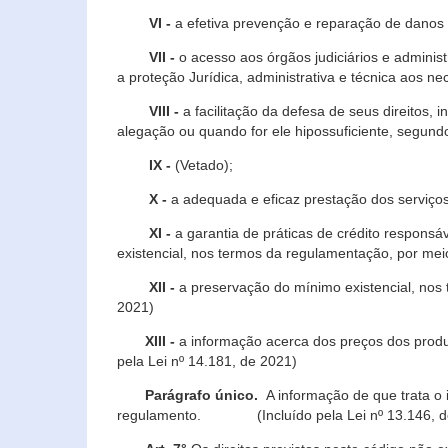
VI -
a efetiva prevenção e reparação de danos pa
VII -
o acesso aos órgãos judiciários e administ
a proteção Jurídica, administrativa e técnica aos ne
VIII -
a facilitação da defesa de seus direitos, i
alegação ou quando for ele hipossuficiente, segundo
IX -
(Vetado);
X -
a adequada e eficaz prestação dos serviços
XI -
a garantia de práticas de crédito respons
existencial, nos termos da regulamentação, por mei
XII -
a preservação do mínimo existencial, nos
2021)
XIII -
a informação acerca dos preços dos produt
pela Lei nº 14.181, de 2021)
Parágrafo único.
A informação de que trata o i
regulamento. (Incluído pela Lei nº 13.146, d