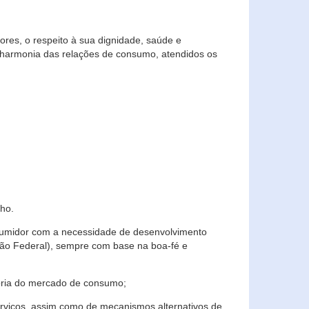
res, o respeito à sua dignidade, saúde e
 harmonia das relações de consumo, atendidos os
ho.
nsumidor com a necessidade de desenvolvimento
ição Federal), sempre com base na boa-fé e
horia do mercado de consumo;
serviços, assim como de mecanismos alternativos de