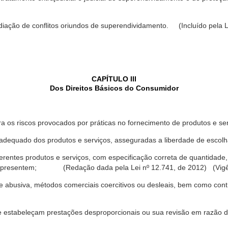
ediação de conflitos oriundos de superendividamento. (Incluído pela L
CAPÍTULO III
Dos Direitos Básicos do Consumidor
a os riscos provocados por práticas no fornecimento de produtos e se
dequado dos produtos e serviços, asseguradas a liberdade de escolha
rentes produtos e serviços, com especificação correta de quantidade, 
ue apresentem; (Redação dada pela Lei nº 12.741, de 2012) (Vigê
 abusiva, métodos comerciais coercitivos ou desleais, bem como contr
e estabeleçam prestações desproporcionais ou sua revisão em razão d