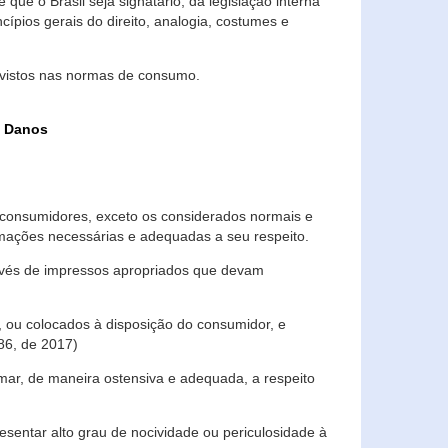
que o Brasil seja signatário, da legislação interna
ípios gerais do direito, analogia, costumes e
evistos nas normas de consumo.
s Danos
consumidores, exceto os considerados normais e
ormações necessárias e adequadas a seu respeito.
través de impressos apropriados que devam
, ou colocados à disposição do consumidor, e
86, de 2017)
mar, de maneira ostensiva e adequada, a respeito
entar alto grau de nocividade ou periculosidade à