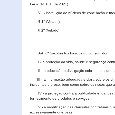
Lei nº 14.181, de 2021)
VII -
instituição de núcleos de conciliação e m
§ 1°
(Vetado).
§ 2º
(Vetado).
Art. 6º
São direitos básicos do consumidor:
I -
a proteção da vida, saúde e segurança contr
II -
a educação e divulgação sobre o consumo a
III -
a informação adequada e clara sobre os dife
incidentes e preço, bem como sobre os riscos q
IV -
a proteção contra a publicidade enganosa e
fornecimento de produtos e serviços;
V -
a modificação das cláusulas contratuais qu
excessivamente onerosas;