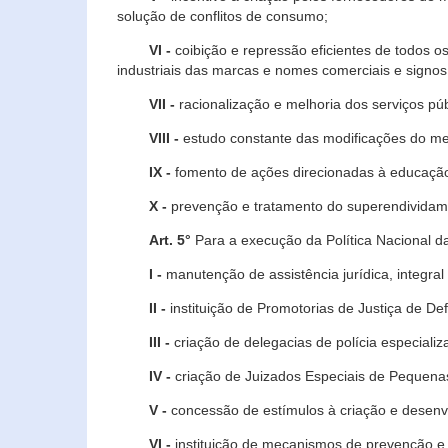
solução de conflitos de consumo;
VI -
coibição e repressão eficientes de todos o
industriais das marcas e nomes comerciais e signos
VII -
racionalização e melhoria dos serviços púb
VIII -
estudo constante das modificações do m
IX -
fomento de ações direcionadas à educação 
X -
prevenção e tratamento do superendividame
Art. 5°
Para a execução da Política Nacional d
I -
manutenção de assistência jurídica, integral
II -
instituição de Promotorias de Justiça de De
III -
criação de delegacias de polícia especial
IV -
criação de Juizados Especiais de Pequenas
V -
concessão de estímulos à criação e desen
VI -
instituição de mecanismos de prevenção e 