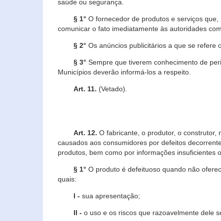
saúde ou segurança.
§ 1°
O fornecedor de produtos e serviços que,
comunicar o fato imediatamente às autoridades com
§ 2°
Os anúncios publicitários a que se refere 
§ 3°
Sempre que tiverem conhecimento de peric
Municípios deverão informá-los a respeito.
Art. 11.
(Vetado).
Art. 12.
O fabricante, o produtor, o construtor
causados aos consumidores por defeitos decorrente
produtos, bem como por informações insuficientes o
§ 1°
O produto é defeituoso quando não oferece
quais:
I -
sua apresentação;
II -
o uso e os riscos que razoavelmente dele 