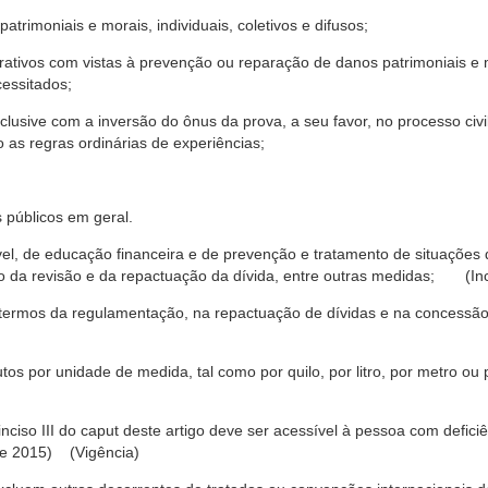
trimoniais e morais, individuais, coletivos e difusos;
rativos com vistas à prevenção ou reparação de danos patrimoniais e mo
cessitados;
nclusive com a inversão do ônus da prova, a seu favor, no processo civil,
 as regras ordinárias de experiências;
 públicos em geral.
ável, de educação financeira e de prevenção e tratamento de situaçõe
o da revisão e da repactuação da dívida, entre outras medidas; (Inc
 termos da regulamentação, na repactuação de dívidas e na concessão
os por unidade de medida, tal como por quilo, por litro, por metro o
nciso III do caput deste artigo deve ser acessível à pessoa com defic
e 2015) (Vigência)