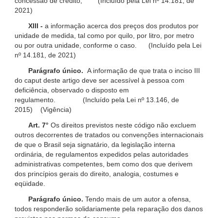
concessão de crédito; (Incluído pela Lei nº 14.181, de
2021)
XIII -
a informação acerca dos preços dos produtos por
unidade de medida, tal como por quilo, por litro, por metro
ou por outra unidade, conforme o caso. (Incluído pela Lei
nº 14.181, de 2021)
Parágrafo único.
A informação de que trata o inciso III
do caput deste artigo deve ser acessível à pessoa com
deficiência, observado o disposto em
regulamento. (Incluído pela Lei nº 13.146, de
2015) (Vigência)
Art. 7°
Os direitos previstos neste código não excluem
outros decorrentes de tratados ou convenções internacionais
de que o Brasil seja signatário, da legislação interna
ordinária, de regulamentos expedidos pelas autoridades
administrativas competentes, bem como dos que derivem
dos princípios gerais do direito, analogia, costumes e
eqüidade.
Parágrafo único.
Tendo mais de um autor a ofensa,
todos responderão solidariamente pela reparação dos danos