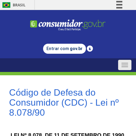
BRASIL
Simplifique!
Comunica BR
Participe
Acesso à informação
Entrar com
gov.br
Legislação
Canais
Toggle
naviga
Código de Defesa do
Consumidor (CDC) - Lei nº
8.078/90
LEI Nº 8.078, DE 11 DE SETEMBRO DE 1990.