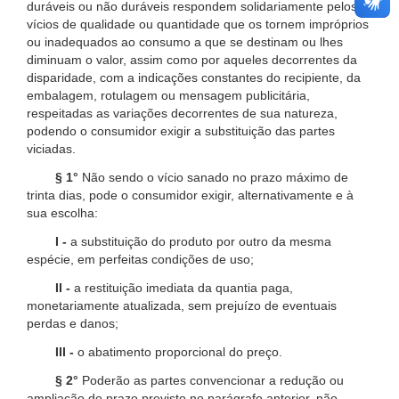
duráveis ou não duráveis respondem solidariamente pelos
vícios de qualidade ou quantidade que os tornem impróprios
ou inadequados ao consumo a que se destinam ou lhes
diminuam o valor, assim como por aqueles decorrentes da
disparidade, com a indicações constantes do recipiente, da
embalagem, rotulagem ou mensagem publicitária,
respeitadas as variações decorrentes de sua natureza,
podendo o consumidor exigir a substituição das partes
viciadas.
§ 1°
Não sendo o vício sanado no prazo máximo de
trinta dias, pode o consumidor exigir, alternativamente e à
sua escolha:
I -
a substituição do produto por outro da mesma
espécie, em perfeitas condições de uso;
II -
a restituição imediata da quantia paga,
monetariamente atualizada, sem prejuízo de eventuais
perdas e danos;
III -
o abatimento proporcional do preço.
§ 2°
Poderão as partes convencionar a redução ou
ampliação do prazo previsto no parágrafo anterior, não