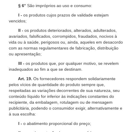
§ 6°
São impróprios ao uso e consumo:
I -
os produtos cujos prazos de validade estejam
vencidos;
II -
os produtos deteriorados, alterados, adulterados,
avariados, falsificados, corrompidos, fraudados, nocivos à
vida ou à saúde, perigosos ou, ainda, aqueles em desacordo
com as normas regulamentares de fabricação, distribuição
ou apresentação;
III -
os produtos que, por qualquer motivo, se revelem
inadequados ao fim a que se destinam.
Art. 19.
Os fornecedores respondem solidariamente
pelos vícios de quantidade do produto sempre que,
respeitadas as variações decorrentes de sua natureza, seu
conteúdo líquido for inferior às indicações constantes do
recipiente, da embalagem, rotulagem ou de mensagem
publicitária, podendo o consumidor exigir, alternativamente e
à sua escolha:
I -
o abatimento proporcional do preço;