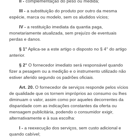
II -
complementação do peso ou medida;
III -
a substituição do produto por outro da mesma
espécie, marca ou modelo, sem os aludidos vícios;
IV -
a restituição imediata da quantia paga,
monetariamente atualizada, sem prejuízo de eventuais
perdas e danos.
§ 1°
Aplica-se a este artigo o disposto no § 4° do artigo
anterior.
§ 2°
O fornecedor imediato será responsável quando
fizer a pesagem ou a medição e o instrumento utilizado não
estiver aferido segundo os padrões oficiais.
Art. 20.
O fornecedor de serviços responde pelos vícios
de qualidade que os tornem impróprios ao consumo ou lhes
diminuam o valor, assim como por aqueles decorrentes da
disparidade com as indicações constantes da oferta ou
mensagem publicitária, podendo o consumidor exigir,
alternativamente e à sua escolha:
I -
a reexecução dos serviços, sem custo adicional e
quando cabível;