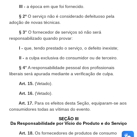
III -
a época em que foi fornecido.
§ 2º
O serviço não é considerado defeituoso pela
adoção de novas técnicas.
§ 3°
O fornecedor de serviços só não será
responsabilizado quando provar:
I -
que, tendo prestado o serviço, o defeito inexiste;
II -
a culpa exclusiva do consumidor ou de terceiro.
§ 4°
A responsabilidade pessoal dos profissionais
liberais será apurada mediante a verificação de culpa.
Art. 15.
(Vetado).
Art. 16.
(Vetado).
Art. 17.
Para os efeitos desta Seção, equiparam-se aos
consumidores todas as vítimas do evento.
SEÇÃO III
Da Responsabilidade por Vício do Produto e do Serviço
Art. 18.
Os fornecedores de produtos de consumo