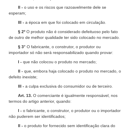
II -
o uso e os riscos que razoavelmente dele se
esperam;
III -
a época em que foi colocado em circulação.
§ 2º
O produto não é considerado defeituoso pelo fato
de outro de melhor qualidade ter sido colocado no mercado.
§ 3°
O fabricante, o construtor, o produtor ou
importador só não será responsabilizado quando provar:
I -
que não colocou o produto no mercado;
II -
que, embora haja colocado o produto no mercado, o
defeito inexiste;
III -
a culpa exclusiva do consumidor ou de terceiro.
Art. 13.
O comerciante é igualmente responsável, nos
termos do artigo anterior, quando:
I -
o fabricante, o construtor, o produtor ou o importador
não puderem ser identificados;
II -
o produto for fornecido sem identificação clara do