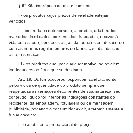
§ 6°
São impróprios ao uso e consumo:
I -
os produtos cujos prazos de validade estejam
vencidos;
II -
os produtos deteriorados, alterados, adulterados,
avariados, falsificados, corrompidos, fraudados, nocivos à
vida ou à saúde, perigosos ou, ainda, aqueles em desacordo
com as normas regulamentares de fabricação, distribuição
ou apresentação;
III -
os produtos que, por qualquer motivo, se revelem
inadequados ao fim a que se destinam.
Art. 19.
Os fornecedores respondem solidariamente
pelos vícios de quantidade do produto sempre que,
respeitadas as variações decorrentes de sua natureza, seu
conteúdo líquido for inferior às indicações constantes do
recipiente, da embalagem, rotulagem ou de mensagem
publicitária, podendo o consumidor exigir, alternativamente e
à sua escolha:
I -
o abatimento proporcional do preço;