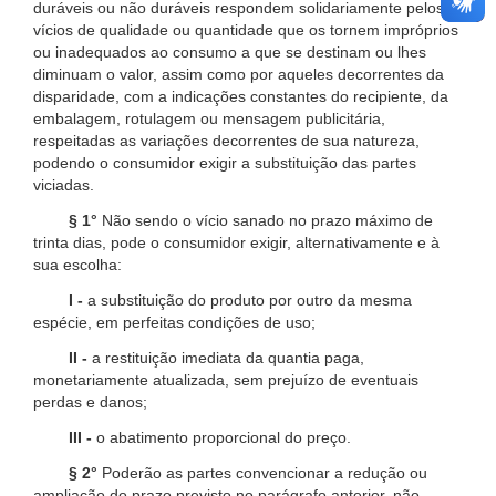
duráveis ou não duráveis respondem solidariamente pelos
vícios de qualidade ou quantidade que os tornem impróprios
ou inadequados ao consumo a que se destinam ou lhes
diminuam o valor, assim como por aqueles decorrentes da
disparidade, com a indicações constantes do recipiente, da
embalagem, rotulagem ou mensagem publicitária,
respeitadas as variações decorrentes de sua natureza,
podendo o consumidor exigir a substituição das partes
viciadas.
§ 1°
Não sendo o vício sanado no prazo máximo de
trinta dias, pode o consumidor exigir, alternativamente e à
sua escolha:
I -
a substituição do produto por outro da mesma
espécie, em perfeitas condições de uso;
II -
a restituição imediata da quantia paga,
monetariamente atualizada, sem prejuízo de eventuais
perdas e danos;
III -
o abatimento proporcional do preço.
§ 2°
Poderão as partes convencionar a redução ou
ampliação do prazo previsto no parágrafo anterior, não