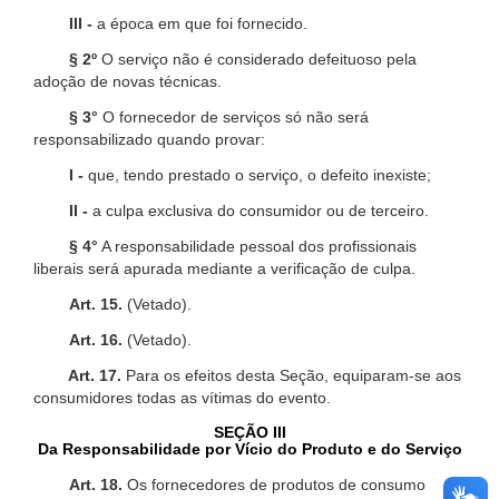
III -
a época em que foi fornecido.
§ 2º
O serviço não é considerado defeituoso pela
adoção de novas técnicas.
§ 3°
O fornecedor de serviços só não será
responsabilizado quando provar:
I -
que, tendo prestado o serviço, o defeito inexiste;
II -
a culpa exclusiva do consumidor ou de terceiro.
§ 4°
A responsabilidade pessoal dos profissionais
liberais será apurada mediante a verificação de culpa.
Art. 15.
(Vetado).
Art. 16.
(Vetado).
Art. 17.
Para os efeitos desta Seção, equiparam-se aos
consumidores todas as vítimas do evento.
SEÇÃO III
Da Responsabilidade por Vício do Produto e do Serviço
Art. 18.
Os fornecedores de produtos de consumo