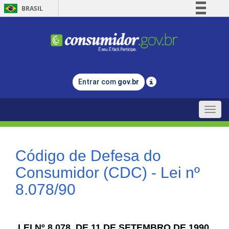
BRASIL
Simplifique!
Comunica BR
Participe
Acesso à informação
Entrar com
gov.br
Legislação
Canais
Toggle
naviga
Código de Defesa do
Consumidor (CDC) - Lei nº
8.078/90
LEI Nº 8.078, DE 11 DE SETEMBRO DE 1990.