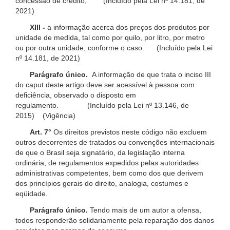
concessão de crédito; (Incluído pela Lei nº 14.181, de
2021)
XIII -
a informação acerca dos preços dos produtos por
unidade de medida, tal como por quilo, por litro, por metro
ou por outra unidade, conforme o caso. (Incluído pela Lei
nº 14.181, de 2021)
Parágrafo único.
A informação de que trata o inciso III
do caput deste artigo deve ser acessível à pessoa com
deficiência, observado o disposto em
regulamento. (Incluído pela Lei nº 13.146, de
2015) (Vigência)
Art. 7°
Os direitos previstos neste código não excluem
outros decorrentes de tratados ou convenções internacionais
de que o Brasil seja signatário, da legislação interna
ordinária, de regulamentos expedidos pelas autoridades
administrativas competentes, bem como dos que derivem
dos princípios gerais do direito, analogia, costumes e
eqüidade.
Parágrafo único.
Tendo mais de um autor a ofensa,
todos responderão solidariamente pela reparação dos danos