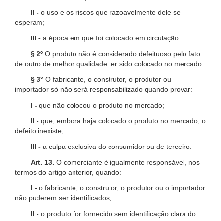
II -
o uso e os riscos que razoavelmente dele se
esperam;
III -
a época em que foi colocado em circulação.
§ 2º
O produto não é considerado defeituoso pelo fato
de outro de melhor qualidade ter sido colocado no mercado.
§ 3°
O fabricante, o construtor, o produtor ou
importador só não será responsabilizado quando provar:
I -
que não colocou o produto no mercado;
II -
que, embora haja colocado o produto no mercado, o
defeito inexiste;
III -
a culpa exclusiva do consumidor ou de terceiro.
Art. 13.
O comerciante é igualmente responsável, nos
termos do artigo anterior, quando:
I -
o fabricante, o construtor, o produtor ou o importador
não puderem ser identificados;
II -
o produto for fornecido sem identificação clara do