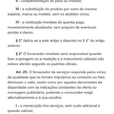
II -
complementação do peso ou medida;
III -
a substituição do produto por outro da mesma
espécie, marca ou modelo, sem os aludidos vícios;
IV -
a restituição imediata da quantia paga,
monetariamente atualizada, sem prejuízo de eventuais
perdas e danos.
§ 1°
Aplica-se a este artigo o disposto no § 4° do artigo
anterior.
§ 2°
O fornecedor imediato será responsável quando
fizer a pesagem ou a medição e o instrumento utilizado não
estiver aferido segundo os padrões oficiais.
Art. 20.
O fornecedor de serviços responde pelos vícios
de qualidade que os tornem impróprios ao consumo ou lhes
diminuam o valor, assim como por aqueles decorrentes da
disparidade com as indicações constantes da oferta ou
mensagem publicitária, podendo o consumidor exigir,
alternativamente e à sua escolha:
I -
a reexecução dos serviços, sem custo adicional e
quando cabível;