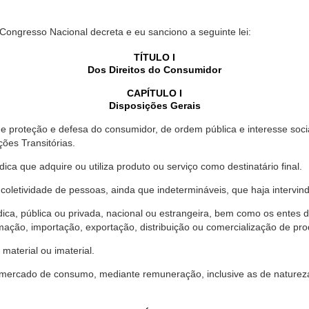
 Congresso Nacional decreta e eu sanciono a seguinte lei:
TÍTULO I
Dos Direitos do Consumidor
CAPÍTULO I
Disposições Gerais
proteção e defesa do consumidor, de ordem pública e interesse social,
ções Transitórias.
ica que adquire ou utiliza produto ou serviço como destinatário final.
oletividade de pessoas, ainda que indetermináveis, que haja intervi
dica, pública ou privada, nacional ou estrangeira, bem como os entes
ação, importação, exportação, distribuição ou comercialização de pro
material ou imaterial.
mercado de consumo, mediante remuneração, inclusive as de natureza ba