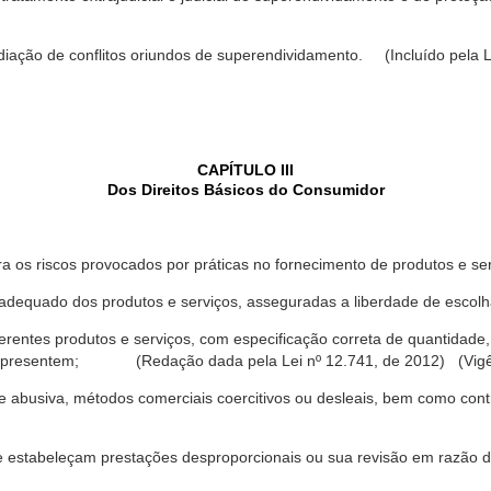
ediação de conflitos oriundos de superendividamento. (Incluído pela L
CAPÍTULO III
Dos Direitos Básicos do Consumidor
a os riscos provocados por práticas no fornecimento de produtos e se
dequado dos produtos e serviços, asseguradas a liberdade de escolha
rentes produtos e serviços, com especificação correta de quantidade, 
ue apresentem; (Redação dada pela Lei nº 12.741, de 2012) (Vigê
 abusiva, métodos comerciais coercitivos ou desleais, bem como contr
e estabeleçam prestações desproporcionais ou sua revisão em razão d