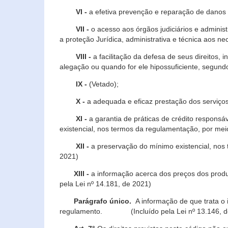
VI -
a efetiva prevenção e reparação de danos pa
VII -
o acesso aos órgãos judiciários e administ
a proteção Jurídica, administrativa e técnica aos ne
VIII -
a facilitação da defesa de seus direitos, i
alegação ou quando for ele hipossuficiente, segundo
IX -
(Vetado);
X -
a adequada e eficaz prestação dos serviços
XI -
a garantia de práticas de crédito respons
existencial, nos termos da regulamentação, por mei
XII -
a preservação do mínimo existencial, nos
2021)
XIII -
a informação acerca dos preços dos produt
pela Lei nº 14.181, de 2021)
Parágrafo único.
A informação de que trata o i
regulamento. (Incluído pela Lei nº 13.146, d