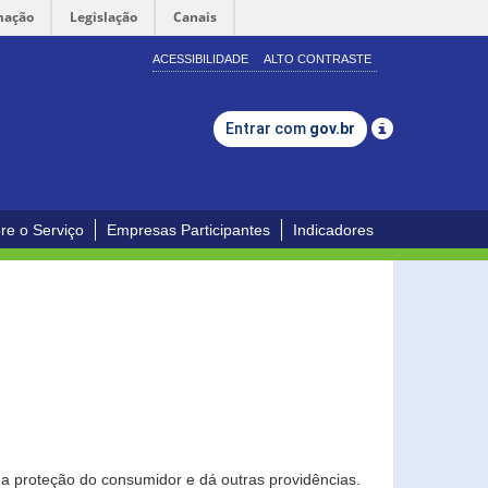
mação
Legislação
Canais
ACESSIBILIDADE
ALTO CONTRASTE
Entrar com
gov.br
re o Serviço
Empresas Participantes
Indicadores
0
a proteção do consumidor e dá outras providências.