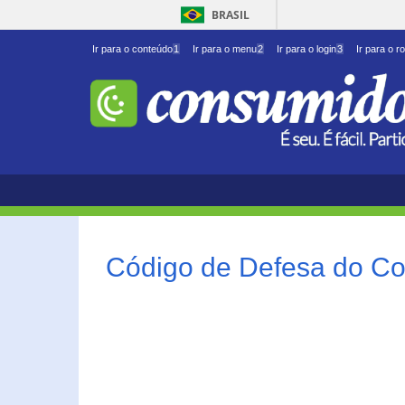
BRASIL
Ir para o conteúdo
1
Ir para o menu
2
Ir para o login
3
Ir para o r
Código de Defesa do Co