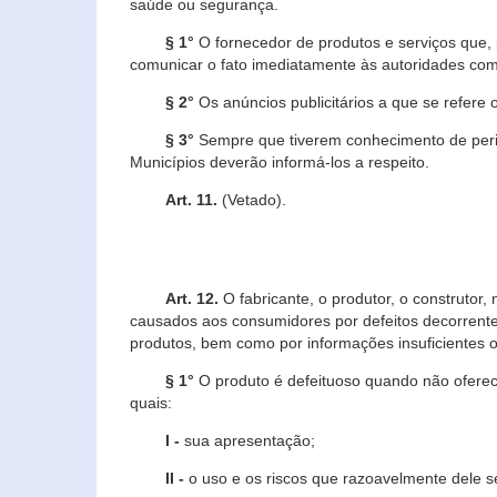
saúde ou segurança.
§ 1°
O fornecedor de produtos e serviços que,
comunicar o fato imediatamente às autoridades com
§ 2°
Os anúncios publicitários a que se refere 
§ 3°
Sempre que tiverem conhecimento de peric
Municípios deverão informá-los a respeito.
Art. 11.
(Vetado).
Art. 12.
O fabricante, o produtor, o construtor
causados aos consumidores por defeitos decorrente
produtos, bem como por informações insuficientes o
§ 1°
O produto é defeituoso quando não oferece
quais:
I -
sua apresentação;
II -
o uso e os riscos que razoavelmente dele 