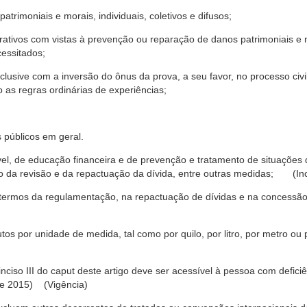
trimoniais e morais, individuais, coletivos e difusos;
rativos com vistas à prevenção ou reparação de danos patrimoniais e mo
cessitados;
nclusive com a inversão do ônus da prova, a seu favor, no processo civil,
 as regras ordinárias de experiências;
 públicos em geral.
ável, de educação financeira e de prevenção e tratamento de situaçõe
o da revisão e da repactuação da dívida, entre outras medidas; (Inc
 termos da regulamentação, na repactuação de dívidas e na concessão
os por unidade de medida, tal como por quilo, por litro, por metro o
nciso III do caput deste artigo deve ser acessível à pessoa com defic
e 2015) (Vigência)