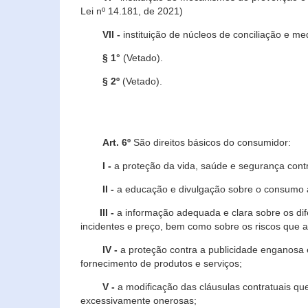
Lei nº 14.181, de 2021)
VII -
instituição de núcleos de conciliação e m
§ 1°
(Vetado).
§ 2º
(Vetado).
Art. 6º
São direitos básicos do consumidor:
I -
a proteção da vida, saúde e segurança contr
II -
a educação e divulgação sobre o consumo a
III -
a informação adequada e clara sobre os dife
incidentes e preço, bem como sobre os riscos q
IV -
a proteção contra a publicidade enganosa e
fornecimento de produtos e serviços;
V -
a modificação das cláusulas contratuais qu
excessivamente onerosas;