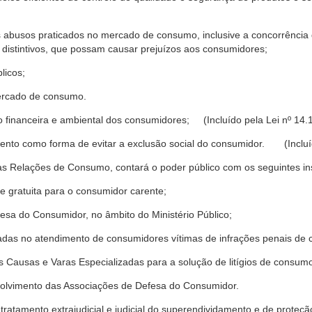
s abusos praticados no mercado de consumo, inclusive a concorrência de
 distintivos, que possam causar prejuízos aos consumidores;
licos;
ercado de consumo.
financeira e ambiental dos consumidores; (Incluído pela Lei nº 14.
nto como forma de evitar a exclusão social do consumidor. (Incluíd
as Relações de Consumo, contará o poder público com os seguintes ins
 e gratuita para o consumidor carente;
fesa do Consumidor, no âmbito do Ministério Público;
izadas no atendimento de consumidores vítimas de infrações penais de
 Causas e Varas Especializadas para a solução de litígios de consum
volvimento das Associações de Defesa do Consumidor.
tratamento extrajudicial e judicial do superendividamento e de prote