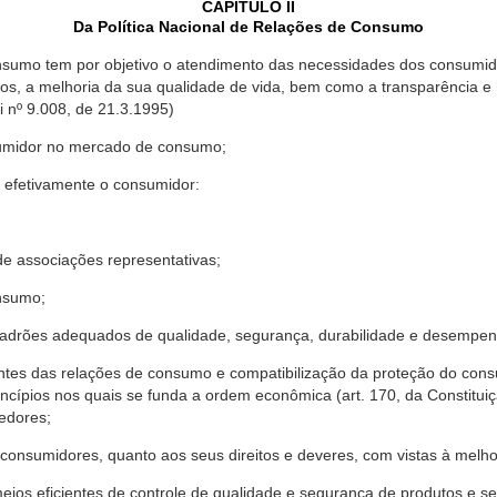
CAPÍTULO II
Da Política Nacional de Relações de Consumo
nsumo tem por objetivo o atendimento das necessidades dos consumido
os, a melhoria da sua qualidade de vida, bem como a transparência e
º 9.008, de 21.3.1995)
sumidor no mercado de consumo;
 efetivamente o consumidor:
 associações representativas;
nsumo;
drões adequados de qualidade, segurança, durabilidade e desempen
antes das relações de consumo e compatibilização da proteção do co
rincípios nos quais se funda a ordem econômica (art. 170, da Constitu
cedores;
consumidores, quanto aos seus direitos e deveres, com vistas à mel
meios eficientes de controle de qualidade e segurança de produtos e 