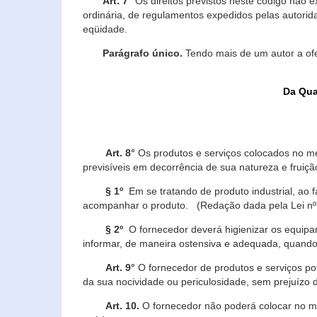
Art. 7°
Os direitos previstos neste código não e
ordinária, de regulamentos expedidos pelas autorid
eqüidade.
Parágrafo único.
Tendo mais de um autor a of
Da Qua
Art. 8°
Os produtos e serviços colocados no m
previsíveis em decorrência de sua natureza e fruiç
§ 1º
Em se tratando de produto industrial, ao 
acompanhar o produto. (Redação dada pela Lei nº
§ 2º
O fornecedor deverá higienizar os equipam
informar, de maneira ostensiva e adequada, quando 
Art. 9°
O fornecedor de produtos e serviços po
da sua nocividade ou periculosidade, sem prejuízo
Art. 10.
O fornecedor não poderá colocar no me