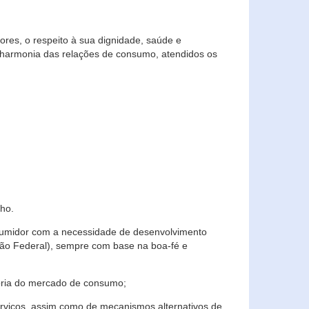
res, o respeito à sua dignidade, saúde e
 harmonia das relações de consumo, atendidos os
ho.
nsumidor com a necessidade de desenvolvimento
ição Federal), sempre com base na boa-fé e
horia do mercado de consumo;
serviços, assim como de mecanismos alternativos de