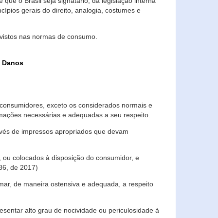
que o Brasil seja signatário, da legislação interna
ípios gerais do direito, analogia, costumes e
evistos nas normas de consumo.
s Danos
consumidores, exceto os considerados normais e
ormações necessárias e adequadas a seu respeito.
través de impressos apropriados que devam
, ou colocados à disposição do consumidor, e
86, de 2017)
mar, de maneira ostensiva e adequada, a respeito
entar alto grau de nocividade ou periculosidade à