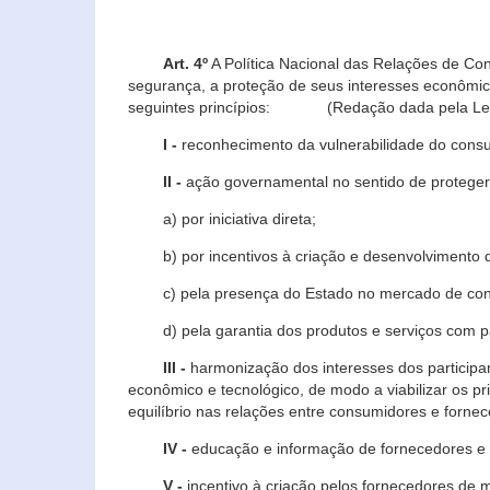
Art. 4º
A Política Nacional das Relações de Co
segurança, a proteção de seus interesses econômic
seguintes princípios: (Redação dada pela Lei n
I -
reconhecimento da vulnerabilidade do con
II -
ação governamental no sentido de proteger
a) por iniciativa direta;
b) por incentivos à criação e desenvolvimento de
c) pela presença do Estado no mercado de co
d) pela garantia dos produtos e serviços com pa
III -
harmonização dos interesses dos particip
econômico e tecnológico, de modo a viabilizar os p
equilíbrio nas relações entre consumidores e forne
IV -
educação e informação de fornecedores e 
V -
incentivo à criação pelos fornecedores de 