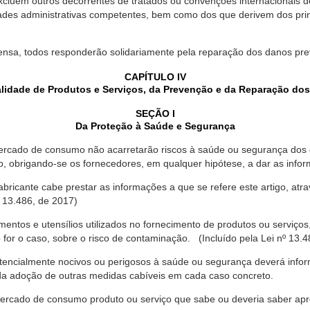
xcluem outros decorrentes de tratados ou convenções internacionais de 
ades administrativas competentes, bem como dos que derivem dos princ
ensa, todos responderão solidariamente pela reparação dos danos pr
CAPÍTULO IV
lidade de Produtos e Serviços, da Prevenção e da Reparação do
SEÇÃO I
Da Proteção à Saúde e Segurança
ercado de consumo não acarretarão riscos à saúde ou segurança dos 
ão, obrigando-se os fornecedores, em qualquer hipótese, a dar as inf
fabricante cabe prestar as informações a que se refere este artigo, a
 13.486, de 2017)
entos e utensílios utilizados no fornecimento de produtos ou serviços
for o caso, sobre o risco de contaminação. (Incluído pela Lei nº 13.4
tencialmente nocivos ou perigosos à saúde ou segurança deverá infor
 da adoção de outras medidas cabíveis em cada caso concreto.
rcado de consumo produto ou serviço que sabe ou deveria saber apres