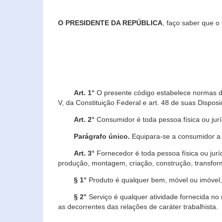
O PRESIDENTE DA REPÚBLICA
, faço saber que o
Art. 1°
O presente código estabelece normas de 
V, da Constituição Federal e art. 48 de suas Disposi
Art. 2°
Consumidor é toda pessoa física ou juríd
Parágrafo único.
Equipara-se a consumidor a c
Art. 3°
Fornecedor é toda pessoa física ou jurí
produção, montagem, criação, construção, transform
§ 1°
Produto é qualquer bem, móvel ou imóvel, 
§ 2°
Serviço é qualquer atividade fornecida no 
as decorrentes das relações de caráter trabalhista.