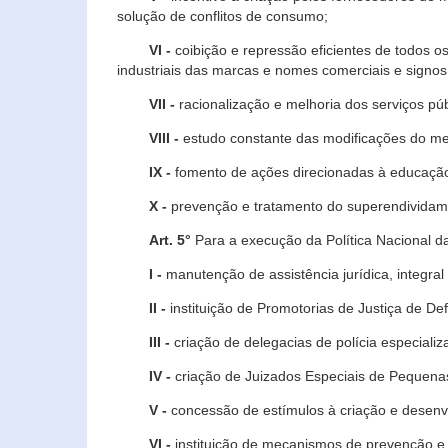
solução de conflitos de consumo;
VI -
coibição e repressão eficientes de todos o
industriais das marcas e nomes comerciais e signos
VII -
racionalização e melhoria dos serviços púb
VIII -
estudo constante das modificações do m
IX -
fomento de ações direcionadas à educação 
X -
prevenção e tratamento do superendividame
Art. 5°
Para a execução da Política Nacional d
I -
manutenção de assistência jurídica, integral
II -
instituição de Promotorias de Justiça de De
III -
criação de delegacias de polícia especial
IV -
criação de Juizados Especiais de Pequenas
V -
concessão de estímulos à criação e desen
VI -
instituição de mecanismos de prevenção e 