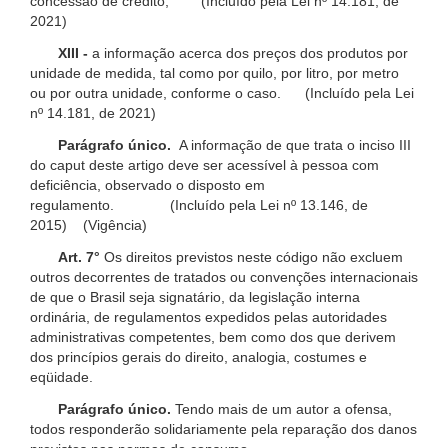
concessão de crédito; (Incluído pela Lei nº 14.181, de
2021)
XIII -
a informação acerca dos preços dos produtos por
unidade de medida, tal como por quilo, por litro, por metro
ou por outra unidade, conforme o caso. (Incluído pela Lei
nº 14.181, de 2021)
Parágrafo único.
A informação de que trata o inciso III
do caput deste artigo deve ser acessível à pessoa com
deficiência, observado o disposto em
regulamento. (Incluído pela Lei nº 13.146, de
2015) (Vigência)
Art. 7°
Os direitos previstos neste código não excluem
outros decorrentes de tratados ou convenções internacionais
de que o Brasil seja signatário, da legislação interna
ordinária, de regulamentos expedidos pelas autoridades
administrativas competentes, bem como dos que derivem
dos princípios gerais do direito, analogia, costumes e
eqüidade.
Parágrafo único.
Tendo mais de um autor a ofensa,
todos responderão solidariamente pela reparação dos danos