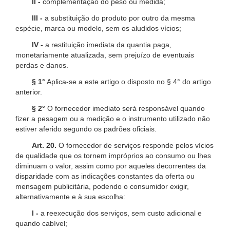
II -
complementação do peso ou medida;
III -
a substituição do produto por outro da mesma
espécie, marca ou modelo, sem os aludidos vícios;
IV -
a restituição imediata da quantia paga,
monetariamente atualizada, sem prejuízo de eventuais
perdas e danos.
§ 1°
Aplica-se a este artigo o disposto no § 4° do artigo
anterior.
§ 2°
O fornecedor imediato será responsável quando
fizer a pesagem ou a medição e o instrumento utilizado não
estiver aferido segundo os padrões oficiais.
Art. 20.
O fornecedor de serviços responde pelos vícios
de qualidade que os tornem impróprios ao consumo ou lhes
diminuam o valor, assim como por aqueles decorrentes da
disparidade com as indicações constantes da oferta ou
mensagem publicitária, podendo o consumidor exigir,
alternativamente e à sua escolha:
I -
a reexecução dos serviços, sem custo adicional e
quando cabível;