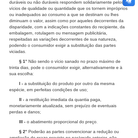
duráveis ou não duráveis respondem solidariamente pelos
vícios de qualidade ou quantidade que os tornem impróprios
ou inadequados ao consumo a que se destinam ou lhes
diminuam o valor, assim como por aqueles decorrentes da
disparidade, com a indicações constantes do recipiente, da
embalagem, rotulagem ou mensagem publicitária,
respeitadas as variações decorrentes de sua natureza,
podendo o consumidor exigir a substituição das partes
viciadas.
§ 1°
Não sendo o vício sanado no prazo máximo de
trinta dias, pode o consumidor exigir, alternativamente e à
sua escolha:
I -
a substituição do produto por outro da mesma
espécie, em perfeitas condições de uso;
II -
a restituição imediata da quantia paga,
monetariamente atualizada, sem prejuízo de eventuais
perdas e danos;
III -
o abatimento proporcional do preço.
§ 2°
Poderão as partes convencionar a redução ou
ampliação do prazo previsto no parágrafo anterior, não