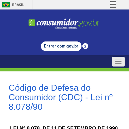
BRASIL
Simplifique!
Comunica BR
Participe
Acesso à informação
Entrar com
gov.br
Legislação
Canais
Toggle
naviga
Código de Defesa do
Consumidor (CDC) - Lei nº
8.078/90
LEI Nº 8.078, DE 11 DE SETEMBRO DE 1990.