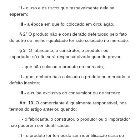
II -
o uso e os riscos que razoavelmente dele se
esperam;
III -
a época em que foi colocado em circulação.
§ 2º
O produto não é considerado defeituoso pelo fato
de outro de melhor qualidade ter sido colocado no mercado.
§ 3°
O fabricante, o construtor, o produtor ou
importador só não será responsabilizado quando provar:
I -
que não colocou o produto no mercado;
II -
que, embora haja colocado o produto no mercado, o
defeito inexiste;
III -
a culpa exclusiva do consumidor ou de terceiro.
Art. 13.
O comerciante é igualmente responsável, nos
termos do artigo anterior, quando:
I -
o fabricante, o construtor, o produtor ou o importador
não puderem ser identificados;
II -
o produto for fornecido sem identificação clara do