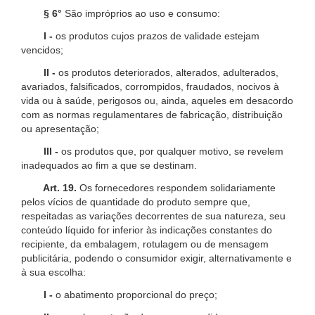
§ 6°
São impróprios ao uso e consumo:
I -
os produtos cujos prazos de validade estejam
vencidos;
II -
os produtos deteriorados, alterados, adulterados,
avariados, falsificados, corrompidos, fraudados, nocivos à
vida ou à saúde, perigosos ou, ainda, aqueles em desacordo
com as normas regulamentares de fabricação, distribuição
ou apresentação;
III -
os produtos que, por qualquer motivo, se revelem
inadequados ao fim a que se destinam.
Art. 19.
Os fornecedores respondem solidariamente
pelos vícios de quantidade do produto sempre que,
respeitadas as variações decorrentes de sua natureza, seu
conteúdo líquido for inferior às indicações constantes do
recipiente, da embalagem, rotulagem ou de mensagem
publicitária, podendo o consumidor exigir, alternativamente e
à sua escolha:
I -
o abatimento proporcional do preço;