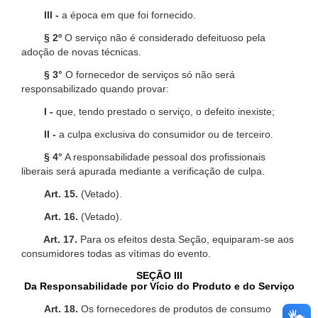
III -
a época em que foi fornecido.
§ 2º
O serviço não é considerado defeituoso pela
adoção de novas técnicas.
§ 3°
O fornecedor de serviços só não será
responsabilizado quando provar:
I -
que, tendo prestado o serviço, o defeito inexiste;
II -
a culpa exclusiva do consumidor ou de terceiro.
§ 4°
A responsabilidade pessoal dos profissionais
liberais será apurada mediante a verificação de culpa.
Art. 15.
(Vetado).
Art. 16.
(Vetado).
Art. 17.
Para os efeitos desta Seção, equiparam-se aos
consumidores todas as vítimas do evento.
SEÇÃO III
Da Responsabilidade por Vício do Produto e do Serviço
Art. 18.
Os fornecedores de produtos de consumo