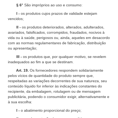
§ 6°
São impróprios ao uso e consumo:
I -
os produtos cujos prazos de validade estejam
vencidos;
II -
os produtos deteriorados, alterados, adulterados,
avariados, falsificados, corrompidos, fraudados, nocivos à
vida ou à saúde, perigosos ou, ainda, aqueles em desacordo
com as normas regulamentares de fabricação, distribuição
ou apresentação;
III -
os produtos que, por qualquer motivo, se revelem
inadequados ao fim a que se destinam.
Art. 19.
Os fornecedores respondem solidariamente
pelos vícios de quantidade do produto sempre que,
respeitadas as variações decorrentes de sua natureza, seu
conteúdo líquido for inferior às indicações constantes do
recipiente, da embalagem, rotulagem ou de mensagem
publicitária, podendo o consumidor exigir, alternativamente e
à sua escolha:
I -
o abatimento proporcional do preço;