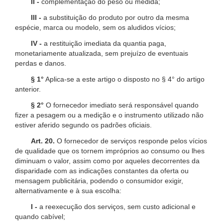
II -
complementação do peso ou medida;
III -
a substituição do produto por outro da mesma
espécie, marca ou modelo, sem os aludidos vícios;
IV -
a restituição imediata da quantia paga,
monetariamente atualizada, sem prejuízo de eventuais
perdas e danos.
§ 1°
Aplica-se a este artigo o disposto no § 4° do artigo
anterior.
§ 2°
O fornecedor imediato será responsável quando
fizer a pesagem ou a medição e o instrumento utilizado não
estiver aferido segundo os padrões oficiais.
Art. 20.
O fornecedor de serviços responde pelos vícios
de qualidade que os tornem impróprios ao consumo ou lhes
diminuam o valor, assim como por aqueles decorrentes da
disparidade com as indicações constantes da oferta ou
mensagem publicitária, podendo o consumidor exigir,
alternativamente e à sua escolha:
I -
a reexecução dos serviços, sem custo adicional e
quando cabível;