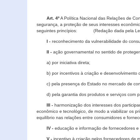
Art. 4º
A Política Nacional das Relações de Co
segurança, a proteção de seus interesses econômic
seguintes princípios: (Redação dada pela Lei n
I -
reconhecimento da vulnerabilidade do con
II -
ação governamental no sentido de proteger
a) por iniciativa direta;
b) por incentivos à criação e desenvolvimento de
c) pela presença do Estado no mercado de co
d) pela garantia dos produtos e serviços com pa
III -
harmonização dos interesses dos particip
econômico e tecnológico, de modo a viabilizar os p
equilíbrio nas relações entre consumidores e forne
IV -
educação e informação de fornecedores e 
V -
incentivo à criação pelos fornecedores de 