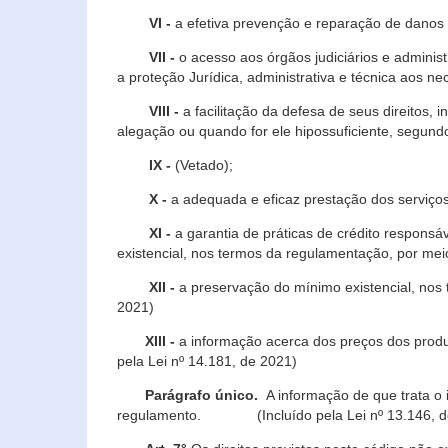
VI -
a efetiva prevenção e reparação de danos pa
VII -
o acesso aos órgãos judiciários e administ
a proteção Jurídica, administrativa e técnica aos ne
VIII -
a facilitação da defesa de seus direitos, i
alegação ou quando for ele hipossuficiente, segundo
IX -
(Vetado);
X -
a adequada e eficaz prestação dos serviços
XI -
a garantia de práticas de crédito respons
existencial, nos termos da regulamentação, por mei
XII -
a preservação do mínimo existencial, nos
2021)
XIII -
a informação acerca dos preços dos produt
pela Lei nº 14.181, de 2021)
Parágrafo único.
A informação de que trata o i
regulamento. (Incluído pela Lei nº 13.146, d