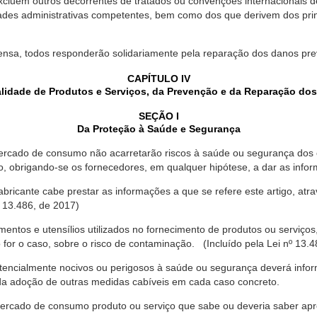
xcluem outros decorrentes de tratados ou convenções internacionais de 
ades administrativas competentes, bem como dos que derivem dos princ
ensa, todos responderão solidariamente pela reparação dos danos pr
CAPÍTULO IV
lidade de Produtos e Serviços, da Prevenção e da Reparação do
SEÇÃO I
Da Proteção à Saúde e Segurança
ercado de consumo não acarretarão riscos à saúde ou segurança dos 
ão, obrigando-se os fornecedores, em qualquer hipótese, a dar as inf
fabricante cabe prestar as informações a que se refere este artigo, a
 13.486, de 2017)
entos e utensílios utilizados no fornecimento de produtos ou serviços
for o caso, sobre o risco de contaminação. (Incluído pela Lei nº 13.4
tencialmente nocivos ou perigosos à saúde ou segurança deverá infor
 da adoção de outras medidas cabíveis em cada caso concreto.
rcado de consumo produto ou serviço que sabe ou deveria saber apres