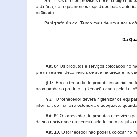
Art. 7°
Os direitos previstos neste código não e
ordinária, de regulamentos expedidos pelas autorid
eqüidade.
Parágrafo único.
Tendo mais de um autor a of
Da Qua
Art. 8°
Os produtos e serviços colocados no m
previsíveis em decorrência de sua natureza e fruiç
§ 1º
Em se tratando de produto industrial, ao 
acompanhar o produto. (Redação dada pela Lei nº
§ 2º
O fornecedor deverá higienizar os equipam
informar, de maneira ostensiva e adequada, quando 
Art. 9°
O fornecedor de produtos e serviços po
da sua nocividade ou periculosidade, sem prejuízo
Art. 10.
O fornecedor não poderá colocar no me