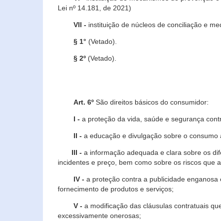
Lei nº 14.181, de 2021)
VII -
instituição de núcleos de conciliação e m
§ 1°
(Vetado).
§ 2º
(Vetado).
Art. 6º
São direitos básicos do consumidor:
I -
a proteção da vida, saúde e segurança contr
II -
a educação e divulgação sobre o consumo a
III -
a informação adequada e clara sobre os dife
incidentes e preço, bem como sobre os riscos q
IV -
a proteção contra a publicidade enganosa e
fornecimento de produtos e serviços;
V -
a modificação das cláusulas contratuais qu
excessivamente onerosas;