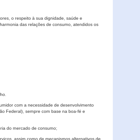
res, o respeito à sua dignidade, saúde e
 harmonia das relações de consumo, atendidos os
ho.
nsumidor com a necessidade de desenvolvimento
ição Federal), sempre com base na boa-fé e
horia do mercado de consumo;
serviços, assim como de mecanismos alternativos de