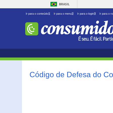
BRASIL
Ir para o conteúdo
1
Ir para o menu
2
Ir para o login
3
Ir para o r
Código de Defesa do Co