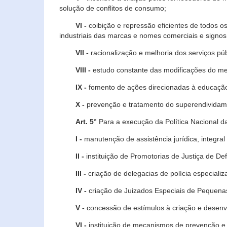
solução de conflitos de consumo;
VI -
coibição e repressão eficientes de todos o
industriais das marcas e nomes comerciais e signos
VII -
racionalização e melhoria dos serviços púb
VIII -
estudo constante das modificações do m
IX -
fomento de ações direcionadas à educação 
X -
prevenção e tratamento do superendividame
Art. 5°
Para a execução da Política Nacional d
I -
manutenção de assistência jurídica, integral
II -
instituição de Promotorias de Justiça de De
III -
criação de delegacias de polícia especial
IV -
criação de Juizados Especiais de Pequenas
V -
concessão de estímulos à criação e desen
VI -
instituição de mecanismos de prevenção e 