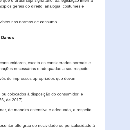
que o Brasil seja signatário, da legislação interna
ípios gerais do direito, analogia, costumes e
evistos nas normas de consumo.
s Danos
consumidores, exceto os considerados normais e
ormações necessárias e adequadas a seu respeito.
través de impressos apropriados que devam
, ou colocados à disposição do consumidor, e
86, de 2017)
mar, de maneira ostensiva e adequada, a respeito
entar alto grau de nocividade ou periculosidade à