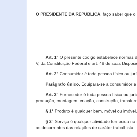
O PRESIDENTE DA REPÚBLICA
, faço saber que o
Art. 1°
O presente código estabelece normas de 
V, da Constituição Federal e art. 48 de suas Disposi
Art. 2°
Consumidor é toda pessoa física ou juríd
Parágrafo único.
Equipara-se a consumidor a c
Art. 3°
Fornecedor é toda pessoa física ou jurí
produção, montagem, criação, construção, transform
§ 1°
Produto é qualquer bem, móvel ou imóvel, 
§ 2°
Serviço é qualquer atividade fornecida no 
as decorrentes das relações de caráter trabalhista.