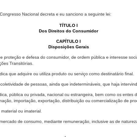
 Congresso Nacional decreta e eu sanciono a seguinte lei:
TÍTULO I
Dos Direitos do Consumidor
CAPÍTULO I
Disposições Gerais
proteção e defesa do consumidor, de ordem pública e interesse social,
ções Transitórias.
ica que adquire ou utiliza produto ou serviço como destinatário final.
oletividade de pessoas, ainda que indetermináveis, que haja intervi
dica, pública ou privada, nacional ou estrangeira, bem como os entes
ação, importação, exportação, distribuição ou comercialização de pro
material ou imaterial.
mercado de consumo, mediante remuneração, inclusive as de natureza ba