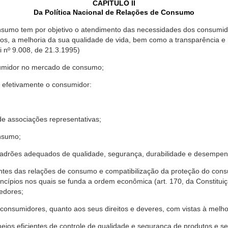
CAPÍTULO II
Da Política Nacional de Relações de Consumo
nsumo tem por objetivo o atendimento das necessidades dos consumido
os, a melhoria da sua qualidade de vida, bem como a transparência e
º 9.008, de 21.3.1995)
sumidor no mercado de consumo;
 efetivamente o consumidor:
 associações representativas;
nsumo;
drões adequados de qualidade, segurança, durabilidade e desempen
antes das relações de consumo e compatibilização da proteção do co
rincípios nos quais se funda a ordem econômica (art. 170, da Constitu
cedores;
consumidores, quanto aos seus direitos e deveres, com vistas à mel
meios eficientes de controle de qualidade e segurança de produtos e 