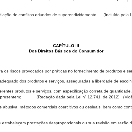
ediação de conflitos oriundos de superendividamento. (Incluído pela L
CAPÍTULO III
Dos Direitos Básicos do Consumidor
a os riscos provocados por práticas no fornecimento de produtos e se
dequado dos produtos e serviços, asseguradas a liberdade de escolha
rentes produtos e serviços, com especificação correta de quantidade, 
ue apresentem; (Redação dada pela Lei nº 12.741, de 2012) (Vigê
 abusiva, métodos comerciais coercitivos ou desleais, bem como contr
e estabeleçam prestações desproporcionais ou sua revisão em razão d