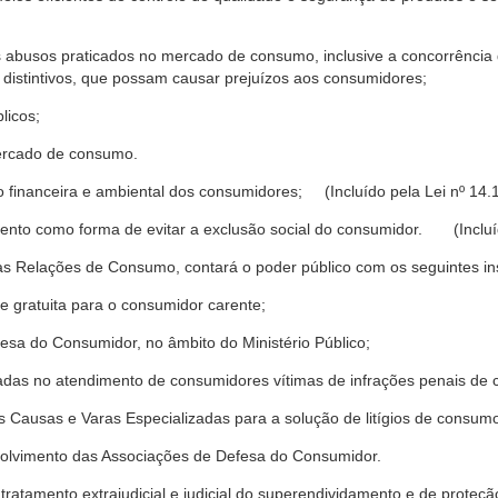
s abusos praticados no mercado de consumo, inclusive a concorrência de
 distintivos, que possam causar prejuízos aos consumidores;
licos;
ercado de consumo.
financeira e ambiental dos consumidores; (Incluído pela Lei nº 14.
nto como forma de evitar a exclusão social do consumidor. (Incluíd
as Relações de Consumo, contará o poder público com os seguintes ins
 e gratuita para o consumidor carente;
fesa do Consumidor, no âmbito do Ministério Público;
izadas no atendimento de consumidores vítimas de infrações penais de
 Causas e Varas Especializadas para a solução de litígios de consum
volvimento das Associações de Defesa do Consumidor.
tratamento extrajudicial e judicial do superendividamento e de prote