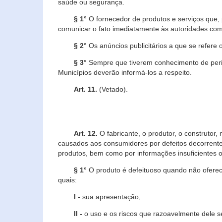
saúde ou segurança.
§ 1°
O fornecedor de produtos e serviços que,
comunicar o fato imediatamente às autoridades com
§ 2°
Os anúncios publicitários a que se refere 
§ 3°
Sempre que tiverem conhecimento de peric
Municípios deverão informá-los a respeito.
Art. 11.
(Vetado).
Art. 12.
O fabricante, o produtor, o construtor
causados aos consumidores por defeitos decorrente
produtos, bem como por informações insuficientes o
§ 1°
O produto é defeituoso quando não oferece
quais:
I -
sua apresentação;
II -
o uso e os riscos que razoavelmente dele 