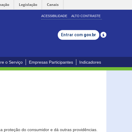
mação
Legislação
Canais
ACESSIBILIDADE
ALTO CONTRASTE
Entrar com
gov.br
re o Serviço
Empresas Participantes
Indicadores
0
a proteção do consumidor e dá outras providências.