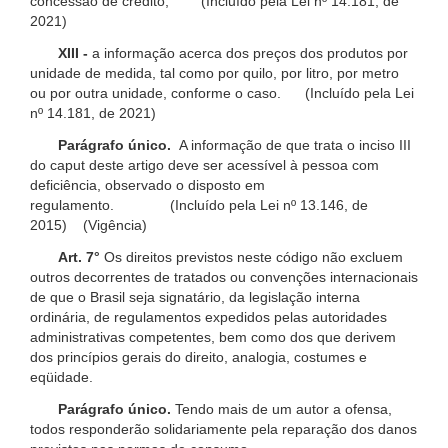
concessão de crédito; (Incluído pela Lei nº 14.181, de
2021)
XIII -
a informação acerca dos preços dos produtos por
unidade de medida, tal como por quilo, por litro, por metro
ou por outra unidade, conforme o caso. (Incluído pela Lei
nº 14.181, de 2021)
Parágrafo único.
A informação de que trata o inciso III
do caput deste artigo deve ser acessível à pessoa com
deficiência, observado o disposto em
regulamento. (Incluído pela Lei nº 13.146, de
2015) (Vigência)
Art. 7°
Os direitos previstos neste código não excluem
outros decorrentes de tratados ou convenções internacionais
de que o Brasil seja signatário, da legislação interna
ordinária, de regulamentos expedidos pelas autoridades
administrativas competentes, bem como dos que derivem
dos princípios gerais do direito, analogia, costumes e
eqüidade.
Parágrafo único.
Tendo mais de um autor a ofensa,
todos responderão solidariamente pela reparação dos danos