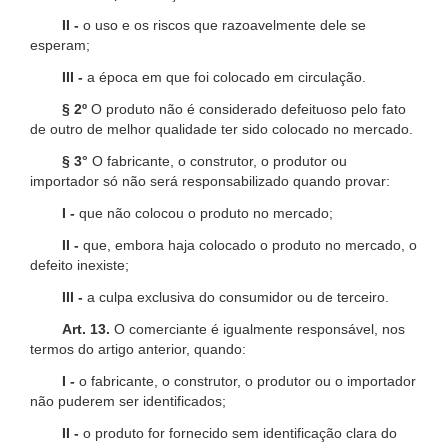
II -
o uso e os riscos que razoavelmente dele se
esperam;
III -
a época em que foi colocado em circulação.
§ 2º
O produto não é considerado defeituoso pelo fato
de outro de melhor qualidade ter sido colocado no mercado.
§ 3°
O fabricante, o construtor, o produtor ou
importador só não será responsabilizado quando provar:
I -
que não colocou o produto no mercado;
II -
que, embora haja colocado o produto no mercado, o
defeito inexiste;
III -
a culpa exclusiva do consumidor ou de terceiro.
Art. 13.
O comerciante é igualmente responsável, nos
termos do artigo anterior, quando:
I -
o fabricante, o construtor, o produtor ou o importador
não puderem ser identificados;
II -
o produto for fornecido sem identificação clara do