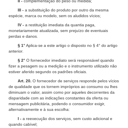
II -
complementação do peso ou medida;
III -
a substituição do produto por outro da mesma
espécie, marca ou modelo, sem os aludidos vícios;
IV -
a restituição imediata da quantia paga,
monetariamente atualizada, sem prejuízo de eventuais
perdas e danos.
§ 1°
Aplica-se a este artigo o disposto no § 4° do artigo
anterior.
§ 2°
O fornecedor imediato será responsável quando
fizer a pesagem ou a medição e o instrumento utilizado não
estiver aferido segundo os padrões oficiais.
Art. 20.
O fornecedor de serviços responde pelos vícios
de qualidade que os tornem impróprios ao consumo ou lhes
diminuam o valor, assim como por aqueles decorrentes da
disparidade com as indicações constantes da oferta ou
mensagem publicitária, podendo o consumidor exigir,
alternativamente e à sua escolha:
I -
a reexecução dos serviços, sem custo adicional e
quando cabível;