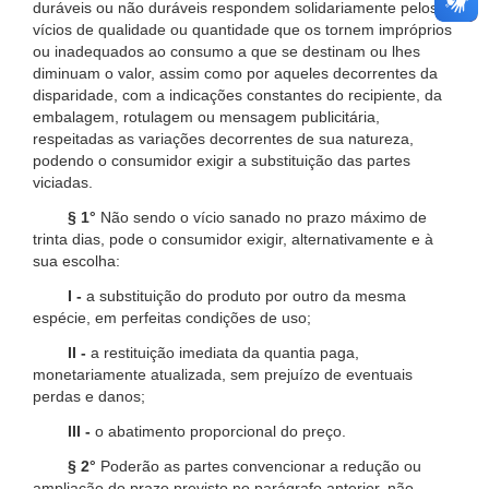
duráveis ou não duráveis respondem solidariamente pelos
vícios de qualidade ou quantidade que os tornem impróprios
ou inadequados ao consumo a que se destinam ou lhes
diminuam o valor, assim como por aqueles decorrentes da
disparidade, com a indicações constantes do recipiente, da
embalagem, rotulagem ou mensagem publicitária,
respeitadas as variações decorrentes de sua natureza,
podendo o consumidor exigir a substituição das partes
viciadas.
§ 1°
Não sendo o vício sanado no prazo máximo de
trinta dias, pode o consumidor exigir, alternativamente e à
sua escolha:
I -
a substituição do produto por outro da mesma
espécie, em perfeitas condições de uso;
II -
a restituição imediata da quantia paga,
monetariamente atualizada, sem prejuízo de eventuais
perdas e danos;
III -
o abatimento proporcional do preço.
§ 2°
Poderão as partes convencionar a redução ou
ampliação do prazo previsto no parágrafo anterior, não