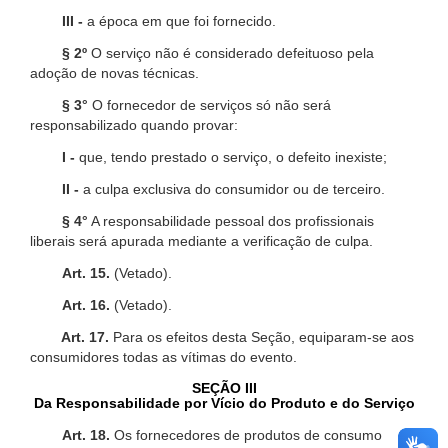
III -
a época em que foi fornecido.
§ 2º
O serviço não é considerado defeituoso pela
adoção de novas técnicas.
§ 3°
O fornecedor de serviços só não será
responsabilizado quando provar:
I -
que, tendo prestado o serviço, o defeito inexiste;
II -
a culpa exclusiva do consumidor ou de terceiro.
§ 4°
A responsabilidade pessoal dos profissionais
liberais será apurada mediante a verificação de culpa.
Art. 15.
(Vetado).
Art. 16.
(Vetado).
Art. 17.
Para os efeitos desta Seção, equiparam-se aos
consumidores todas as vítimas do evento.
SEÇÃO III
Da Responsabilidade por Vício do Produto e do Serviço
Art. 18.
Os fornecedores de produtos de consumo