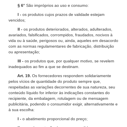
§ 6°
São impróprios ao uso e consumo:
I -
os produtos cujos prazos de validade estejam
vencidos;
II -
os produtos deteriorados, alterados, adulterados,
avariados, falsificados, corrompidos, fraudados, nocivos à
vida ou à saúde, perigosos ou, ainda, aqueles em desacordo
com as normas regulamentares de fabricação, distribuição
ou apresentação;
III -
os produtos que, por qualquer motivo, se revelem
inadequados ao fim a que se destinam.
Art. 19.
Os fornecedores respondem solidariamente
pelos vícios de quantidade do produto sempre que,
respeitadas as variações decorrentes de sua natureza, seu
conteúdo líquido for inferior às indicações constantes do
recipiente, da embalagem, rotulagem ou de mensagem
publicitária, podendo o consumidor exigir, alternativamente e
à sua escolha:
I -
o abatimento proporcional do preço;