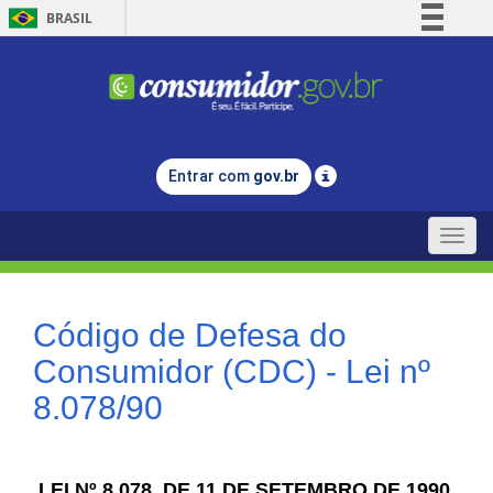
BRASIL
Simplifique!
Comunica BR
Participe
Acesso à informação
Entrar com
gov.br
Legislação
Canais
Toggle
naviga
Código de Defesa do
Consumidor (CDC) - Lei nº
8.078/90
LEI Nº 8.078, DE 11 DE SETEMBRO DE 1990.