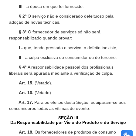
III -
a época em que foi fornecido.
§ 2º
O serviço não é considerado defeituoso pela
adoção de novas técnicas.
§ 3°
O fornecedor de serviços só não será
responsabilizado quando provar:
I -
que, tendo prestado o serviço, o defeito inexiste;
II -
a culpa exclusiva do consumidor ou de terceiro.
§ 4°
A responsabilidade pessoal dos profissionais
liberais será apurada mediante a verificação de culpa.
Art. 15.
(Vetado).
Art. 16.
(Vetado).
Art. 17.
Para os efeitos desta Seção, equiparam-se aos
consumidores todas as vítimas do evento.
SEÇÃO III
Da Responsabilidade por Vício do Produto e do Serviço
Art. 18.
Os fornecedores de produtos de consumo