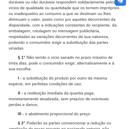
duráveis ou não duráveis respondem solidariamente pelos
vícios de qualidade ou quantidade que os tornem impróprios
ou inadequados ao consumo a que se destinam ou lhes
diminuam o valor, assim como por aqueles decorrentes da
disparidade, com a indicações constantes do recipiente, da
embalagem, rotulagem ou mensagem publicitária,
respeitadas as variações decorrentes de sua natureza,
podendo o consumidor exigir a substituição das partes
viciadas.
§ 1°
Não sendo o vício sanado no prazo máximo de
trinta dias, pode o consumidor exigir, alternativamente e à
sua escolha:
I -
a substituição do produto por outro da mesma
espécie, em perfeitas condições de uso;
II -
a restituição imediata da quantia paga,
monetariamente atualizada, sem prejuízo de eventuais
perdas e danos;
III -
o abatimento proporcional do preço.
§ 2°
Poderão as partes convencionar a redução ou
ampliação do prazo previsto no parágrafo anterior, não