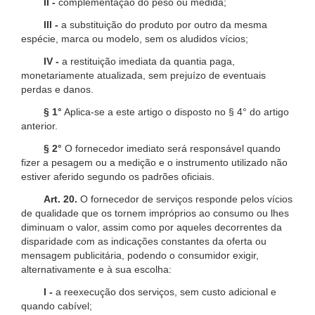
II -
complementação do peso ou medida;
III -
a substituição do produto por outro da mesma
espécie, marca ou modelo, sem os aludidos vícios;
IV -
a restituição imediata da quantia paga,
monetariamente atualizada, sem prejuízo de eventuais
perdas e danos.
§ 1°
Aplica-se a este artigo o disposto no § 4° do artigo
anterior.
§ 2°
O fornecedor imediato será responsável quando
fizer a pesagem ou a medição e o instrumento utilizado não
estiver aferido segundo os padrões oficiais.
Art. 20.
O fornecedor de serviços responde pelos vícios
de qualidade que os tornem impróprios ao consumo ou lhes
diminuam o valor, assim como por aqueles decorrentes da
disparidade com as indicações constantes da oferta ou
mensagem publicitária, podendo o consumidor exigir,
alternativamente e à sua escolha:
I -
a reexecução dos serviços, sem custo adicional e
quando cabível;