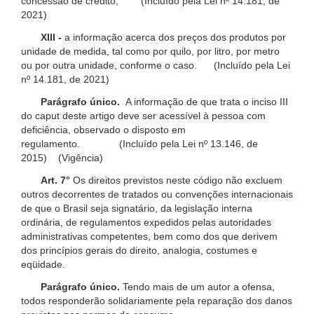
concessão de crédito; (Incluído pela Lei nº 14.181, de
2021)
XIII -
a informação acerca dos preços dos produtos por
unidade de medida, tal como por quilo, por litro, por metro
ou por outra unidade, conforme o caso. (Incluído pela Lei
nº 14.181, de 2021)
Parágrafo único.
A informação de que trata o inciso III
do caput deste artigo deve ser acessível à pessoa com
deficiência, observado o disposto em
regulamento. (Incluído pela Lei nº 13.146, de
2015) (Vigência)
Art. 7°
Os direitos previstos neste código não excluem
outros decorrentes de tratados ou convenções internacionais
de que o Brasil seja signatário, da legislação interna
ordinária, de regulamentos expedidos pelas autoridades
administrativas competentes, bem como dos que derivem
dos princípios gerais do direito, analogia, costumes e
eqüidade.
Parágrafo único.
Tendo mais de um autor a ofensa,
todos responderão solidariamente pela reparação dos danos