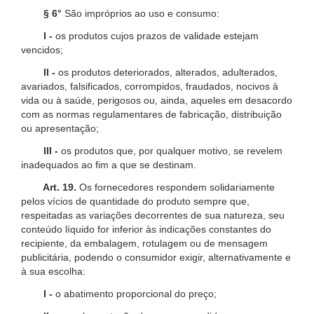
§ 6°
São impróprios ao uso e consumo:
I -
os produtos cujos prazos de validade estejam
vencidos;
II -
os produtos deteriorados, alterados, adulterados,
avariados, falsificados, corrompidos, fraudados, nocivos à
vida ou à saúde, perigosos ou, ainda, aqueles em desacordo
com as normas regulamentares de fabricação, distribuição
ou apresentação;
III -
os produtos que, por qualquer motivo, se revelem
inadequados ao fim a que se destinam.
Art. 19.
Os fornecedores respondem solidariamente
pelos vícios de quantidade do produto sempre que,
respeitadas as variações decorrentes de sua natureza, seu
conteúdo líquido for inferior às indicações constantes do
recipiente, da embalagem, rotulagem ou de mensagem
publicitária, podendo o consumidor exigir, alternativamente e
à sua escolha:
I -
o abatimento proporcional do preço;