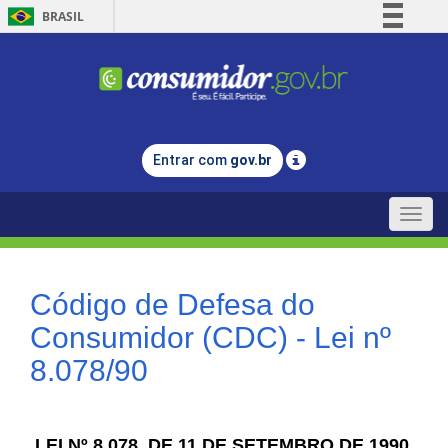
BRASIL
Simplifique!
Comunica BR
Participe
Acesso à informação
Entrar com
gov.br
Legislação
Canais
Toggle
naviga
Código de Defesa do
Consumidor (CDC) - Lei nº
8.078/90
LEI Nº 8.078, DE 11 DE SETEMBRO DE 1990.