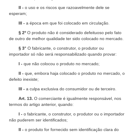
II -
o uso e os riscos que razoavelmente dele se
esperam;
III -
a época em que foi colocado em circulação.
§ 2º
O produto não é considerado defeituoso pelo fato
de outro de melhor qualidade ter sido colocado no mercado.
§ 3°
O fabricante, o construtor, o produtor ou
importador só não será responsabilizado quando provar:
I -
que não colocou o produto no mercado;
II -
que, embora haja colocado o produto no mercado, o
defeito inexiste;
III -
a culpa exclusiva do consumidor ou de terceiro.
Art. 13.
O comerciante é igualmente responsável, nos
termos do artigo anterior, quando:
I -
o fabricante, o construtor, o produtor ou o importador
não puderem ser identificados;
II -
o produto for fornecido sem identificação clara do