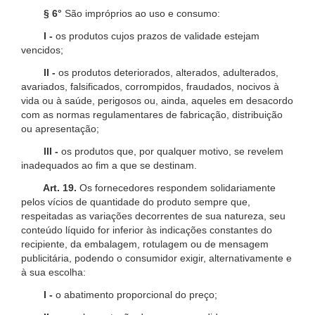
§ 6°
São impróprios ao uso e consumo:
I -
os produtos cujos prazos de validade estejam
vencidos;
II -
os produtos deteriorados, alterados, adulterados,
avariados, falsificados, corrompidos, fraudados, nocivos à
vida ou à saúde, perigosos ou, ainda, aqueles em desacordo
com as normas regulamentares de fabricação, distribuição
ou apresentação;
III -
os produtos que, por qualquer motivo, se revelem
inadequados ao fim a que se destinam.
Art. 19.
Os fornecedores respondem solidariamente
pelos vícios de quantidade do produto sempre que,
respeitadas as variações decorrentes de sua natureza, seu
conteúdo líquido for inferior às indicações constantes do
recipiente, da embalagem, rotulagem ou de mensagem
publicitária, podendo o consumidor exigir, alternativamente e
à sua escolha:
I -
o abatimento proporcional do preço;