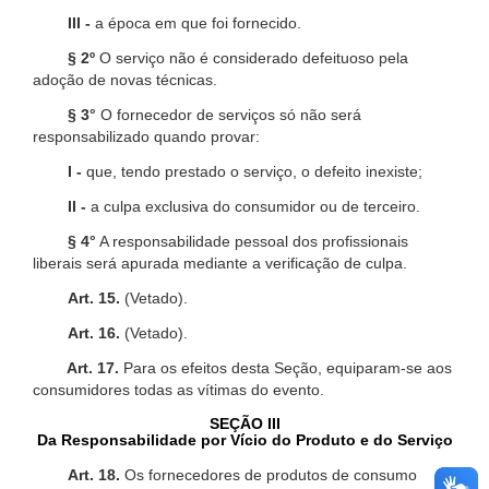
III -
a época em que foi fornecido.
§ 2º
O serviço não é considerado defeituoso pela
adoção de novas técnicas.
§ 3°
O fornecedor de serviços só não será
responsabilizado quando provar:
I -
que, tendo prestado o serviço, o defeito inexiste;
II -
a culpa exclusiva do consumidor ou de terceiro.
§ 4°
A responsabilidade pessoal dos profissionais
liberais será apurada mediante a verificação de culpa.
Art. 15.
(Vetado).
Art. 16.
(Vetado).
Art. 17.
Para os efeitos desta Seção, equiparam-se aos
consumidores todas as vítimas do evento.
SEÇÃO III
Da Responsabilidade por Vício do Produto e do Serviço
Art. 18.
Os fornecedores de produtos de consumo