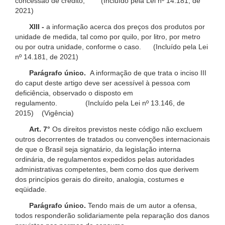
concessão de crédito; (Incluído pela Lei nº 14.181, de
2021)
XIII -
a informação acerca dos preços dos produtos por
unidade de medida, tal como por quilo, por litro, por metro
ou por outra unidade, conforme o caso. (Incluído pela Lei
nº 14.181, de 2021)
Parágrafo único.
A informação de que trata o inciso III
do caput deste artigo deve ser acessível à pessoa com
deficiência, observado o disposto em
regulamento. (Incluído pela Lei nº 13.146, de
2015) (Vigência)
Art. 7°
Os direitos previstos neste código não excluem
outros decorrentes de tratados ou convenções internacionais
de que o Brasil seja signatário, da legislação interna
ordinária, de regulamentos expedidos pelas autoridades
administrativas competentes, bem como dos que derivem
dos princípios gerais do direito, analogia, costumes e
eqüidade.
Parágrafo único.
Tendo mais de um autor a ofensa,
todos responderão solidariamente pela reparação dos danos