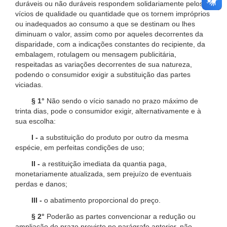
duráveis ou não duráveis respondem solidariamente pelos
vícios de qualidade ou quantidade que os tornem impróprios
ou inadequados ao consumo a que se destinam ou lhes
diminuam o valor, assim como por aqueles decorrentes da
disparidade, com a indicações constantes do recipiente, da
embalagem, rotulagem ou mensagem publicitária,
respeitadas as variações decorrentes de sua natureza,
podendo o consumidor exigir a substituição das partes
viciadas.
§ 1°
Não sendo o vício sanado no prazo máximo de
trinta dias, pode o consumidor exigir, alternativamente e à
sua escolha:
I -
a substituição do produto por outro da mesma
espécie, em perfeitas condições de uso;
II -
a restituição imediata da quantia paga,
monetariamente atualizada, sem prejuízo de eventuais
perdas e danos;
III -
o abatimento proporcional do preço.
§ 2°
Poderão as partes convencionar a redução ou
ampliação do prazo previsto no parágrafo anterior, não