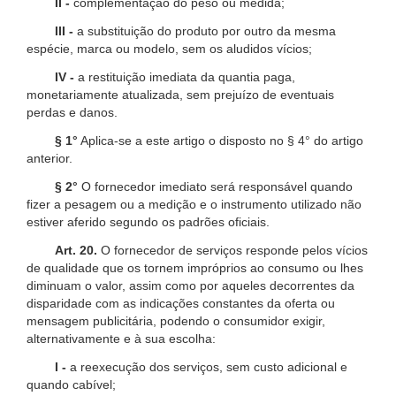
II -
complementação do peso ou medida;
III -
a substituição do produto por outro da mesma
espécie, marca ou modelo, sem os aludidos vícios;
IV -
a restituição imediata da quantia paga,
monetariamente atualizada, sem prejuízo de eventuais
perdas e danos.
§ 1°
Aplica-se a este artigo o disposto no § 4° do artigo
anterior.
§ 2°
O fornecedor imediato será responsável quando
fizer a pesagem ou a medição e o instrumento utilizado não
estiver aferido segundo os padrões oficiais.
Art. 20.
O fornecedor de serviços responde pelos vícios
de qualidade que os tornem impróprios ao consumo ou lhes
diminuam o valor, assim como por aqueles decorrentes da
disparidade com as indicações constantes da oferta ou
mensagem publicitária, podendo o consumidor exigir,
alternativamente e à sua escolha:
I -
a reexecução dos serviços, sem custo adicional e
quando cabível;