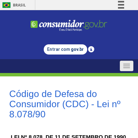
BRASIL
Simplifique!
Comunica BR
Participe
Acesso à informação
Entrar com
gov.br
Legislação
Canais
Toggle
naviga
Código de Defesa do
Consumidor (CDC) - Lei nº
8.078/90
LEI Nº 8.078, DE 11 DE SETEMBRO DE 1990.