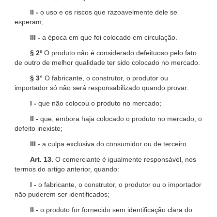
II -
o uso e os riscos que razoavelmente dele se
esperam;
III -
a época em que foi colocado em circulação.
§ 2º
O produto não é considerado defeituoso pelo fato
de outro de melhor qualidade ter sido colocado no mercado.
§ 3°
O fabricante, o construtor, o produtor ou
importador só não será responsabilizado quando provar:
I -
que não colocou o produto no mercado;
II -
que, embora haja colocado o produto no mercado, o
defeito inexiste;
III -
a culpa exclusiva do consumidor ou de terceiro.
Art. 13.
O comerciante é igualmente responsável, nos
termos do artigo anterior, quando:
I -
o fabricante, o construtor, o produtor ou o importador
não puderem ser identificados;
II -
o produto for fornecido sem identificação clara do