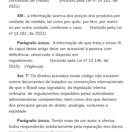
concessão de crédito; (Incluído pela Lei nº 14.181, de
2021)
XIII -
a informação acerca dos preços dos produtos por
unidade de medida, tal como por quilo, por litro, por metro
ou por outra unidade, conforme o caso. (Incluído pela Lei
nº 14.181, de 2021)
Parágrafo único.
A informação de que trata o inciso III
do caput deste artigo deve ser acessível à pessoa com
deficiência, observado o disposto em
regulamento. (Incluído pela Lei nº 13.146, de
2015) (Vigência)
Art. 7°
Os direitos previstos neste código não excluem
outros decorrentes de tratados ou convenções internacionais
de que o Brasil seja signatário, da legislação interna
ordinária, de regulamentos expedidos pelas autoridades
administrativas competentes, bem como dos que derivem
dos princípios gerais do direito, analogia, costumes e
eqüidade.
Parágrafo único.
Tendo mais de um autor a ofensa,
todos responderão solidariamente pela reparação dos danos