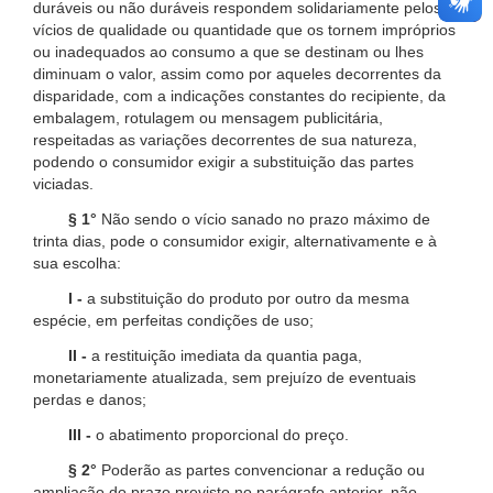
duráveis ou não duráveis respondem solidariamente pelos
vícios de qualidade ou quantidade que os tornem impróprios
ou inadequados ao consumo a que se destinam ou lhes
diminuam o valor, assim como por aqueles decorrentes da
disparidade, com a indicações constantes do recipiente, da
embalagem, rotulagem ou mensagem publicitária,
respeitadas as variações decorrentes de sua natureza,
podendo o consumidor exigir a substituição das partes
viciadas.
§ 1°
Não sendo o vício sanado no prazo máximo de
trinta dias, pode o consumidor exigir, alternativamente e à
sua escolha:
I -
a substituição do produto por outro da mesma
espécie, em perfeitas condições de uso;
II -
a restituição imediata da quantia paga,
monetariamente atualizada, sem prejuízo de eventuais
perdas e danos;
III -
o abatimento proporcional do preço.
§ 2°
Poderão as partes convencionar a redução ou
ampliação do prazo previsto no parágrafo anterior, não