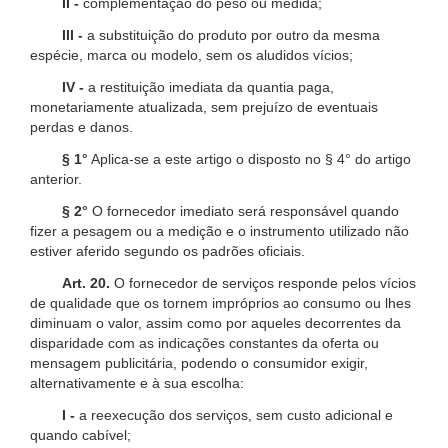
II -
complementação do peso ou medida;
III -
a substituição do produto por outro da mesma
espécie, marca ou modelo, sem os aludidos vícios;
IV -
a restituição imediata da quantia paga,
monetariamente atualizada, sem prejuízo de eventuais
perdas e danos.
§ 1°
Aplica-se a este artigo o disposto no § 4° do artigo
anterior.
§ 2°
O fornecedor imediato será responsável quando
fizer a pesagem ou a medição e o instrumento utilizado não
estiver aferido segundo os padrões oficiais.
Art. 20.
O fornecedor de serviços responde pelos vícios
de qualidade que os tornem impróprios ao consumo ou lhes
diminuam o valor, assim como por aqueles decorrentes da
disparidade com as indicações constantes da oferta ou
mensagem publicitária, podendo o consumidor exigir,
alternativamente e à sua escolha:
I -
a reexecução dos serviços, sem custo adicional e
quando cabível;