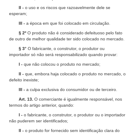
II -
o uso e os riscos que razoavelmente dele se
esperam;
III -
a época em que foi colocado em circulação.
§ 2º
O produto não é considerado defeituoso pelo fato
de outro de melhor qualidade ter sido colocado no mercado.
§ 3°
O fabricante, o construtor, o produtor ou
importador só não será responsabilizado quando provar:
I -
que não colocou o produto no mercado;
II -
que, embora haja colocado o produto no mercado, o
defeito inexiste;
III -
a culpa exclusiva do consumidor ou de terceiro.
Art. 13.
O comerciante é igualmente responsável, nos
termos do artigo anterior, quando:
I -
o fabricante, o construtor, o produtor ou o importador
não puderem ser identificados;
II -
o produto for fornecido sem identificação clara do