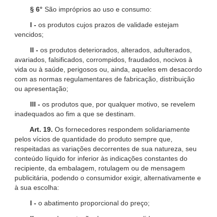
§ 6°
São impróprios ao uso e consumo:
I -
os produtos cujos prazos de validade estejam
vencidos;
II -
os produtos deteriorados, alterados, adulterados,
avariados, falsificados, corrompidos, fraudados, nocivos à
vida ou à saúde, perigosos ou, ainda, aqueles em desacordo
com as normas regulamentares de fabricação, distribuição
ou apresentação;
III -
os produtos que, por qualquer motivo, se revelem
inadequados ao fim a que se destinam.
Art. 19.
Os fornecedores respondem solidariamente
pelos vícios de quantidade do produto sempre que,
respeitadas as variações decorrentes de sua natureza, seu
conteúdo líquido for inferior às indicações constantes do
recipiente, da embalagem, rotulagem ou de mensagem
publicitária, podendo o consumidor exigir, alternativamente e
à sua escolha:
I -
o abatimento proporcional do preço;