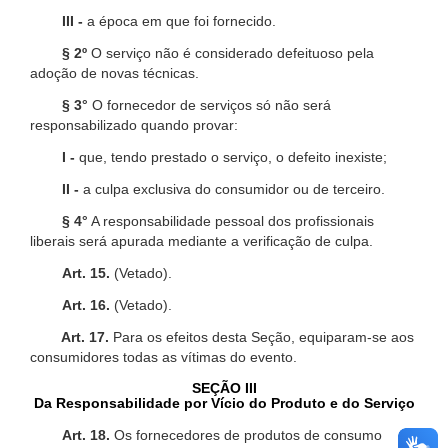
III -
a época em que foi fornecido.
§ 2º
O serviço não é considerado defeituoso pela
adoção de novas técnicas.
§ 3°
O fornecedor de serviços só não será
responsabilizado quando provar:
I -
que, tendo prestado o serviço, o defeito inexiste;
II -
a culpa exclusiva do consumidor ou de terceiro.
§ 4°
A responsabilidade pessoal dos profissionais
liberais será apurada mediante a verificação de culpa.
Art. 15.
(Vetado).
Art. 16.
(Vetado).
Art. 17.
Para os efeitos desta Seção, equiparam-se aos
consumidores todas as vítimas do evento.
SEÇÃO III
Da Responsabilidade por Vício do Produto e do Serviço
Art. 18.
Os fornecedores de produtos de consumo