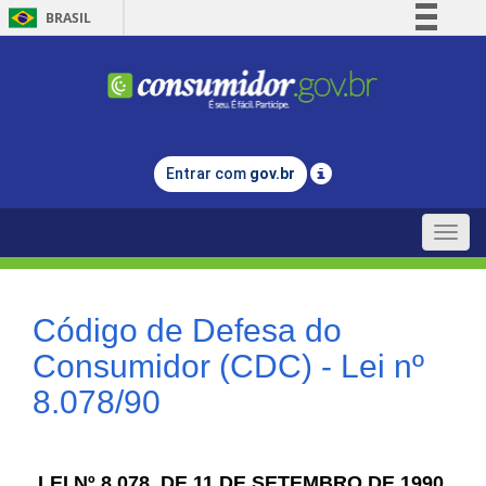
BRASIL
Simplifique!
Comunica BR
Participe
Acesso à informação
Entrar com
gov.br
Legislação
Canais
Toggle
naviga
Código de Defesa do
Consumidor (CDC) - Lei nº
8.078/90
LEI Nº 8.078, DE 11 DE SETEMBRO DE 1990.