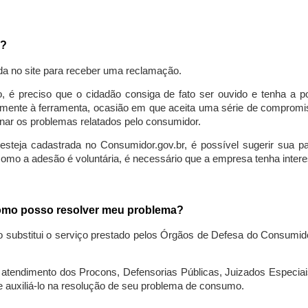
a?
da no site para receber uma reclamação.
o, é preciso que o cidadão consiga de fato ser ouvido e tenha a 
lmente à ferramenta, ocasião em que aceita uma série de compromiss
ionar os problemas relatados pelo consumidor.
eja cadastrada no Consumidor.gov.br, é possível sugerir sua parti
como a adesão é voluntária, é necessário que a empresa tenha intere
 como posso resolver meu problema?
o substitui o serviço prestado pelos Órgãos de Defesa do Consumi
endimento dos Procons, Defensorias Públicas, Juizados Especiais 
e auxiliá-lo na resolução de seu problema de consumo.