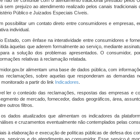
o e não se confunde com o atendimento tradicional prestado pelo
á sem prejuízo ao atendimento realizado pelos canais tradicionai
stério Público e Juizados Especiais Cíveis.
m possibilitar um contato direto entre consumidores e empresas, 
iva individual.
lo Estado, com ênfase na interatividade entre consumidores e for
mitida àquelas que aderem formalmente ao serviço, mediante assin
is para a solução dos problemas apresentados. O consumidor, po
ormações relativas à reclamação relatada.
midor.gov.br alimentam uma base de dados pública, com informaçõ
 das reclamações, sobre aquelas que responderam as demandas n
onitorado a partir do link
Indicadores
.
vel ler o conteúdo das reclamações, respostas das empresas e co
segmento de mercado, fornecedor, dados geográficos, área, assunto,
re outros filtros.
r os dados atualizados que alimentam os indicadores da platafor
nálises e cruzamentos eventualmente não contemplados pelas consul
is à elaboração e execução de políticas públicas de defesa dos c
os, serviços e do atendimento ao consumidor. Esse serviço é mon