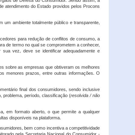
s Órgãos de Defesa do Consumidor. Sendo assim, a
s de atendimento do Estado providos pelos Procons
em um ambiente totalmente público e transparente,
necedores para redução de conflitos de consumo, a
atura de termo no qual se comprometem a conhecer,
r sua vez, deve se identificar adequadamente e
es sobre as empresas que obtiveram os melhores
os menores prazos, entre outras informações. O
mentário final dos consumidores, sendo inclusive
 problema, período, classificação (
resolvida / não
ma, em formato aberto, o que permite a qualquer
tas disponíveis na plataforma.
onsumidores, bem como incentiva a competitividade
itorado pela Secretaria Nacional do Consumidor -