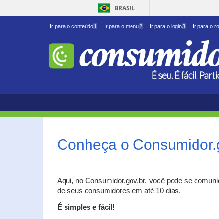
BRASIL
Ir para o conteúdo
1
Ir para o menu
2
Ir para o login
3
Ir para o r
Conheça o Consumidor.
Aqui, no Consumidor.gov.br, você pode se comuni
de seus consumidores em até 10 dias.
É simples e fácil!