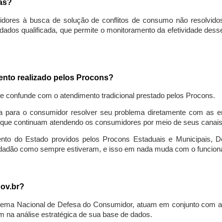
sas?
idores à busca de solução de conflitos de consumo não resolvido
ados qualificada, que permite o monitoramento da efetividade des
mento realizado pelos Procons?
se confunde com o atendimento tradicional prestado pelos Procons.
a para o consumidor resolver seu problema diretamente com as em
que continuam atendendo os consumidores por meio de seus canais t
ento do Estado providos pelos Procons Estaduais e Municipais, De
cidadão como sempre estiveram, e isso em nada muda com o funcion
gov.br?
ema Nacional de Defesa do Consumidor, atuam em conjunto com a 
 na análise estratégica de sua base de dados.