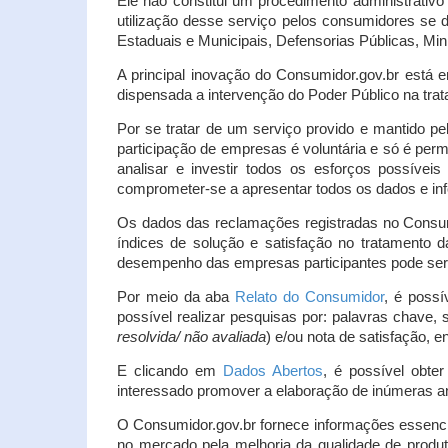
Ele não constitui um procedimento administrativ
utilização desse serviço pelos consumidores se d
Estaduais e Municipais, Defensorias Públicas, Mini
A principal inovação do Consumidor.gov.br está e
dispensada a intervenção do Poder Público na tratat
Por se tratar de um serviço provido e mantido pe
participação de empresas é voluntária e só é per
analisar e investir todos os esforços possíve
comprometer-se a apresentar todos os dados e inf
Os dados das reclamações registradas no Consu
índices de solução e satisfação no tratamento
desempenho das empresas participantes pode ser m
Por meio da aba
Relato do Consumidor
, é possí
possível realizar pesquisas por: palavras chave, 
resolvida/ não avaliada
) e/ou nota de satisfação, ent
E clicando em
Dados Abertos
, é possível obte
interessado promover a elaboração de inúmeras a
O Consumidor.gov.br fornece informações essencia
no mercado pela melhoria da qualidade de produt