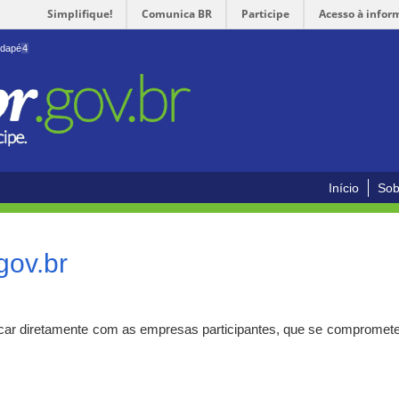
Simplifique!
Comunica BR
Participe
Acesso à infor
odapé
4
Início
Sob
gov.br
car diretamente com as empresas participantes, que se compromete