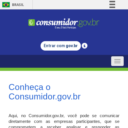
BRASIL
Simplifique!
Comunica BR
Participe
Acesso à informação
Entrar com
gov.br
Legislação
Canais
Toggle
naviga
Conheça o
Consumidor.gov.br
Aqui, no Consumidor.gov.br, você pode se comunicar
diretamente com as empresas participantes, que se
comprometem a receber, analisar e responder as