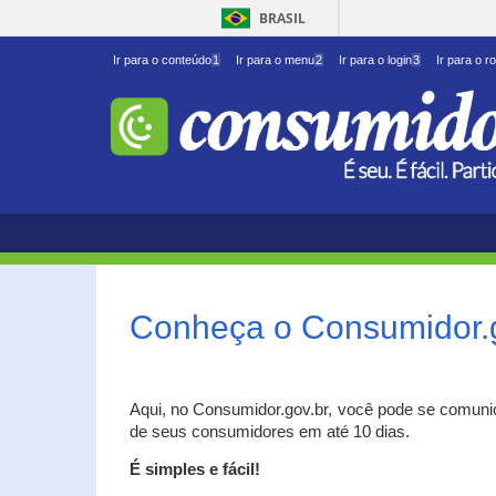
BRASIL
Ir para o conteúdo
1
Ir para o menu
2
Ir para o login
3
Ir para o r
Conheça o Consumidor.
Aqui, no Consumidor.gov.br, você pode se comuni
de seus consumidores em até 10 dias.
É simples e fácil!