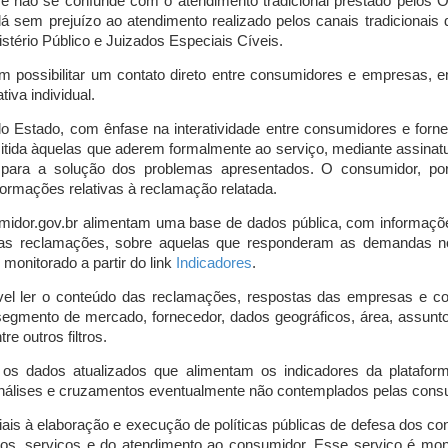
o e não se confunde com o atendimento tradicional prestado pelo
á sem prejuízo ao atendimento realizado pelos canais tradicionai
stério Público e Juizados Especiais Cíveis.
m possibilitar um contato direto entre consumidores e empresas, 
iva individual.
lo Estado, com ênfase na interatividade entre consumidores e for
mitida àquelas que aderem formalmente ao serviço, mediante assin
is para a solução dos problemas apresentados. O consumidor, po
ormações relativas à reclamação relatada.
midor.gov.br alimentam uma base de dados pública, com informaçõ
 das reclamações, sobre aquelas que responderam as demandas n
onitorado a partir do link
Indicadores
.
vel ler o conteúdo das reclamações, respostas das empresas e co
segmento de mercado, fornecedor, dados geográficos, área, assunto,
re outros filtros.
r os dados atualizados que alimentam os indicadores da platafor
nálises e cruzamentos eventualmente não contemplados pelas consul
is à elaboração e execução de políticas públicas de defesa dos c
os, serviços e do atendimento ao consumidor. Esse serviço é mon