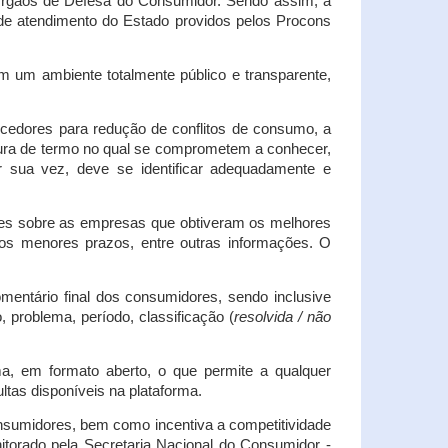
s Órgãos de Defesa do Consumidor. Sendo assim, a
s de atendimento do Estado providos pelos Procons
em um ambiente totalmente público e transparente,
necedores para redução de conflitos de consumo, a
atura de termo no qual se comprometem a conhecer,
r sua vez, deve se identificar adequadamente e
es sobre as empresas que obtiveram os melhores
os menores prazos, entre outras informações. O
mentário final dos consumidores, sendo inclusive
 problema, período, classificação (
resolvida / não
ma, em formato aberto, o que permite a qualquer
tas disponíveis na plataforma.
onsumidores, bem como incentiva a competitividade
itorado pela Secretaria Nacional do Consumidor -