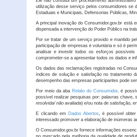
Ele não constitui um procedimento administrativ
utilização desse serviço pelos consumidores se d
Estaduais e Municipais, Defensorias Públicas, Mini
A principal inovação do Consumidor.gov.br está e
dispensada a intervenção do Poder Público na tratat
Por se tratar de um serviço provido e mantido pe
participação de empresas é voluntária e só é per
analisar e investir todos os esforços possíve
comprometer-se a apresentar todos os dados e inf
Os dados das reclamações registradas no Consu
índices de solução e satisfação no tratamento
desempenho das empresas participantes pode ser m
Por meio da aba
Relato do Consumidor
, é possí
possível realizar pesquisas por: palavras chave, 
resolvida/ não avaliada
) e/ou nota de satisfação, ent
E clicando em
Dados Abertos
, é possível obte
interessado promover a elaboração de inúmeras a
O Consumidor.gov.br fornece informações essencia
no mercado pela melhoria da qualidade de produt