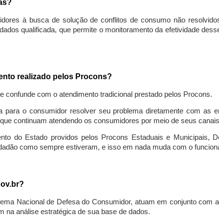
sas?
idores à busca de solução de conflitos de consumo não resolvido
ados qualificada, que permite o monitoramento da efetividade des
mento realizado pelos Procons?
se confunde com o atendimento tradicional prestado pelos Procons.
a para o consumidor resolver seu problema diretamente com as em
que continuam atendendo os consumidores por meio de seus canais t
ento do Estado providos pelos Procons Estaduais e Municipais, De
cidadão como sempre estiveram, e isso em nada muda com o funcion
gov.br?
ema Nacional de Defesa do Consumidor, atuam em conjunto com a 
 na análise estratégica de sua base de dados.