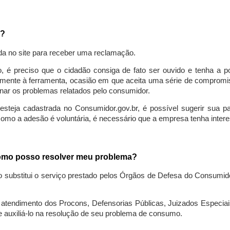
a?
da no site para receber uma reclamação.
o, é preciso que o cidadão consiga de fato ser ouvido e tenha a 
lmente à ferramenta, ocasião em que aceita uma série de compromiss
ionar os problemas relatados pelo consumidor.
eja cadastrada no Consumidor.gov.br, é possível sugerir sua parti
como a adesão é voluntária, é necessário que a empresa tenha intere
 como posso resolver meu problema?
o substitui o serviço prestado pelos Órgãos de Defesa do Consumi
endimento dos Procons, Defensorias Públicas, Juizados Especiais 
e auxiliá-lo na resolução de seu problema de consumo.