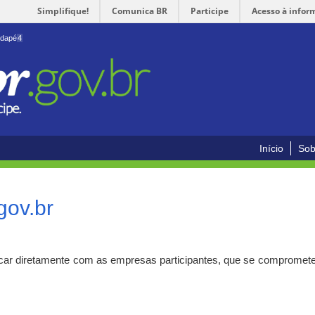
Simplifique!
Comunica BR
Participe
Acesso à infor
odapé
4
Início
Sob
gov.br
car diretamente com as empresas participantes, que se compromete