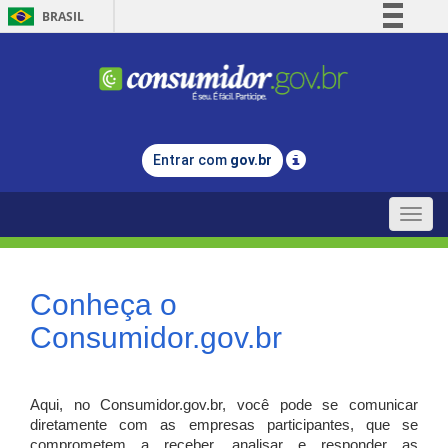
BRASIL
Simplifique!
Comunica BR
Participe
Acesso à informação
Entrar com
gov.br
Legislação
Canais
Toggle
naviga
Conheça o
Consumidor.gov.br
Aqui, no Consumidor.gov.br, você pode se comunicar
diretamente com as empresas participantes, que se
comprometem a receber, analisar e responder as