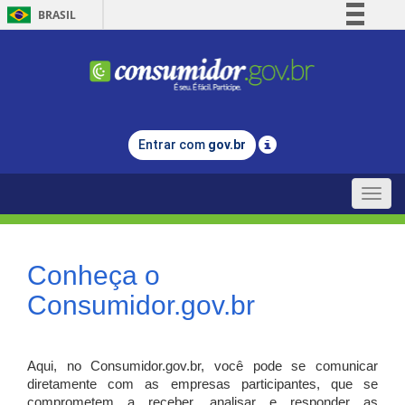
BRASIL
Simplifique!
Comunica BR
Participe
Acesso à informação
Entrar com
gov.br
Legislação
Canais
Toggle
naviga
Conheça o
Consumidor.gov.br
Aqui, no Consumidor.gov.br, você pode se comunicar
diretamente com as empresas participantes, que se
comprometem a receber, analisar e responder as