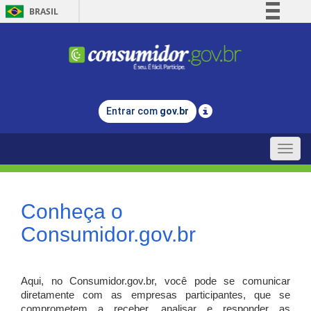
BRASIL
Simplifique!
Comunica BR
Participe
Acesso à informação
Entrar com
gov.br
Legislação
Canais
Toggle
naviga
Conheça o
Consumidor.gov.br
Aqui, no Consumidor.gov.br, você pode se comunicar
diretamente com as empresas participantes, que se
comprometem a receber, analisar e responder as