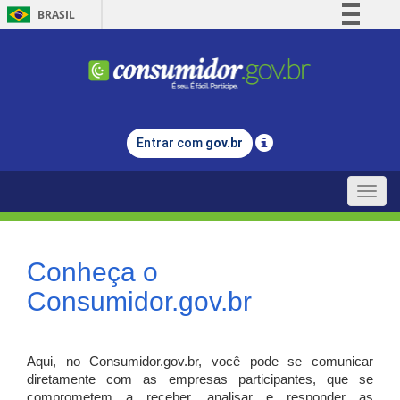
BRASIL
Simplifique!
Comunica BR
Participe
Acesso à informação
Entrar com
gov.br
Legislação
Canais
Toggle
naviga
Conheça o
Consumidor.gov.br
Aqui, no Consumidor.gov.br, você pode se comunicar
diretamente com as empresas participantes, que se
comprometem a receber, analisar e responder as