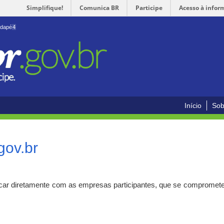
Simplifique!
Comunica BR
Participe
Acesso à infor
odapé
4
Início
Sob
gov.br
car diretamente com as empresas participantes, que se compromete