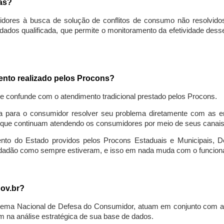
sas?
idores à busca de solução de conflitos de consumo não resolvido
ados qualificada, que permite o monitoramento da efetividade des
mento realizado pelos Procons?
se confunde com o atendimento tradicional prestado pelos Procons.
a para o consumidor resolver seu problema diretamente com as em
que continuam atendendo os consumidores por meio de seus canais t
ento do Estado providos pelos Procons Estaduais e Municipais, De
cidadão como sempre estiveram, e isso em nada muda com o funcion
gov.br?
ema Nacional de Defesa do Consumidor, atuam em conjunto com a 
 na análise estratégica de sua base de dados.