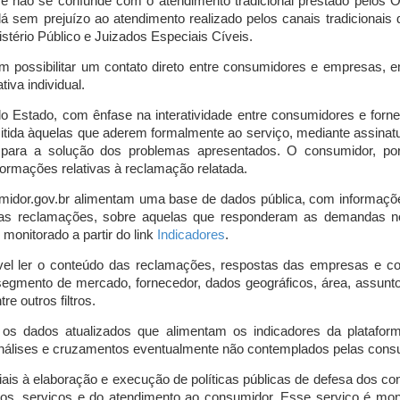
o e não se confunde com o atendimento tradicional prestado pelo
á sem prejuízo ao atendimento realizado pelos canais tradicionai
stério Público e Juizados Especiais Cíveis.
m possibilitar um contato direto entre consumidores e empresas, 
iva individual.
lo Estado, com ênfase na interatividade entre consumidores e for
mitida àquelas que aderem formalmente ao serviço, mediante assin
is para a solução dos problemas apresentados. O consumidor, po
ormações relativas à reclamação relatada.
midor.gov.br alimentam uma base de dados pública, com informaçõ
 das reclamações, sobre aquelas que responderam as demandas n
onitorado a partir do link
Indicadores
.
vel ler o conteúdo das reclamações, respostas das empresas e co
segmento de mercado, fornecedor, dados geográficos, área, assunto,
re outros filtros.
r os dados atualizados que alimentam os indicadores da platafor
nálises e cruzamentos eventualmente não contemplados pelas consul
is à elaboração e execução de políticas públicas de defesa dos c
os, serviços e do atendimento ao consumidor. Esse serviço é mon