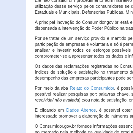
Ele não constitui um procedimento administrativ
utilização desse serviço pelos consumidores se d
Estaduais e Municipais, Defensorias Públicas, Mini
A principal inovação do Consumidor.gov.br está e
dispensada a intervenção do Poder Público na tratat
Por se tratar de um serviço provido e mantido pe
participação de empresas é voluntária e só é per
analisar e investir todos os esforços possíve
comprometer-se a apresentar todos os dados e inf
Os dados das reclamações registradas no Consu
índices de solução e satisfação no tratamento
desempenho das empresas participantes pode ser m
Por meio da aba
Relato do Consumidor
, é possí
possível realizar pesquisas por: palavras chave, 
resolvida/ não avaliada
) e/ou nota de satisfação, ent
E clicando em
Dados Abertos
, é possível obte
interessado promover a elaboração de inúmeras a
O Consumidor.gov.br fornece informações essencia
no mercado pela melhoria da qualidade de produt