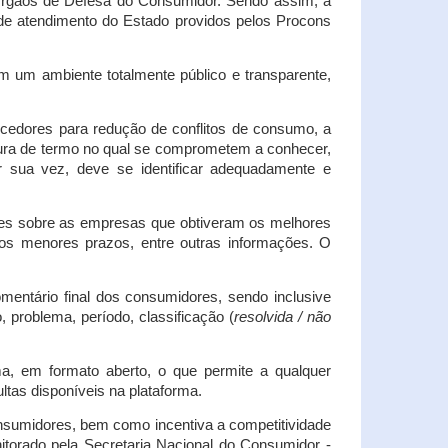
s Órgãos de Defesa do Consumidor. Sendo assim, a
s de atendimento do Estado providos pelos Procons
em um ambiente totalmente público e transparente,
necedores para redução de conflitos de consumo, a
atura de termo no qual se comprometem a conhecer,
r sua vez, deve se identificar adequadamente e
es sobre as empresas que obtiveram os melhores
os menores prazos, entre outras informações. O
mentário final dos consumidores, sendo inclusive
 problema, período, classificação (
resolvida / não
ma, em formato aberto, o que permite a qualquer
tas disponíveis na plataforma.
onsumidores, bem como incentiva a competitividade
itorado pela Secretaria Nacional do Consumidor -