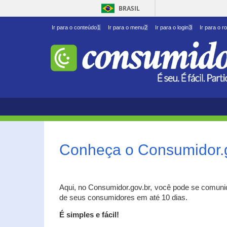
BRASIL
Ir para o conteúdo
1
Ir para o menu
2
Ir para o login
3
Ir para o r
Conheça o Consumidor.
Aqui, no Consumidor.gov.br, você pode se comuni
de seus consumidores em até 10 dias.
É simples e fácil!