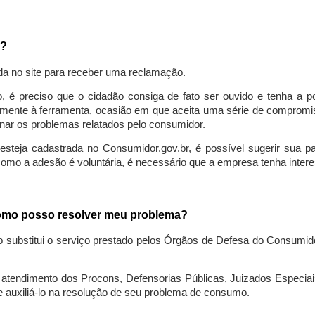
a?
da no site para receber uma reclamação.
o, é preciso que o cidadão consiga de fato ser ouvido e tenha a 
lmente à ferramenta, ocasião em que aceita uma série de compromiss
ionar os problemas relatados pelo consumidor.
eja cadastrada no Consumidor.gov.br, é possível sugerir sua parti
como a adesão é voluntária, é necessário que a empresa tenha intere
 como posso resolver meu problema?
o substitui o serviço prestado pelos Órgãos de Defesa do Consumi
endimento dos Procons, Defensorias Públicas, Juizados Especiais 
e auxiliá-lo na resolução de seu problema de consumo.