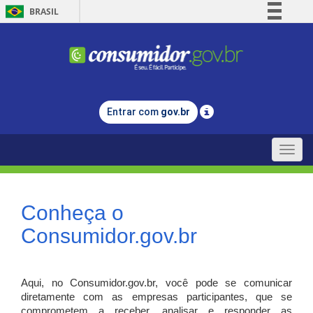
BRASIL
Simplifique!
Comunica BR
Participe
Acesso à informação
Entrar com
gov.br
Legislação
Canais
Toggle
naviga
Conheça o
Consumidor.gov.br
Aqui, no Consumidor.gov.br, você pode se comunicar
diretamente com as empresas participantes, que se
comprometem a receber, analisar e responder as