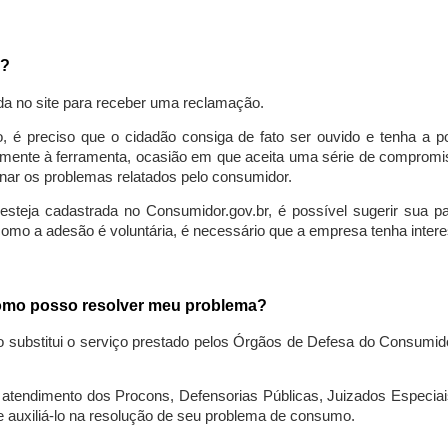
a?
da no site para receber uma reclamação.
o, é preciso que o cidadão consiga de fato ser ouvido e tenha a 
lmente à ferramenta, ocasião em que aceita uma série de compromiss
ionar os problemas relatados pelo consumidor.
eja cadastrada no Consumidor.gov.br, é possível sugerir sua parti
como a adesão é voluntária, é necessário que a empresa tenha intere
 como posso resolver meu problema?
o substitui o serviço prestado pelos Órgãos de Defesa do Consumi
endimento dos Procons, Defensorias Públicas, Juizados Especiais 
e auxiliá-lo na resolução de seu problema de consumo.