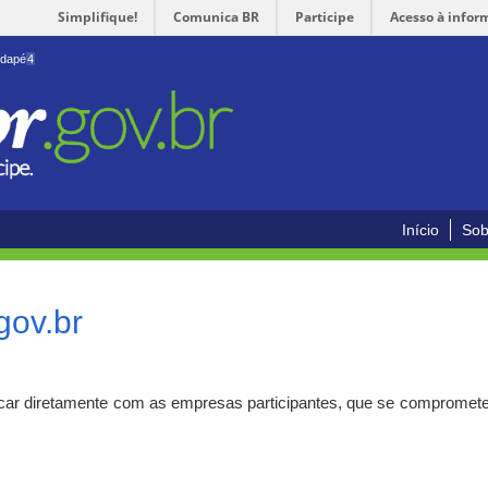
Simplifique!
Comunica BR
Participe
Acesso à infor
odapé
4
Início
Sob
gov.br
car diretamente com as empresas participantes, que se compromete