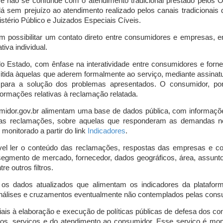
o e não se confunde com o atendimento tradicional prestado pelo
á sem prejuízo ao atendimento realizado pelos canais tradicionai
stério Público e Juizados Especiais Cíveis.
m possibilitar um contato direto entre consumidores e empresas, 
iva individual.
lo Estado, com ênfase na interatividade entre consumidores e for
mitida àquelas que aderem formalmente ao serviço, mediante assin
is para a solução dos problemas apresentados. O consumidor, po
ormações relativas à reclamação relatada.
midor.gov.br alimentam uma base de dados pública, com informaçõ
 das reclamações, sobre aquelas que responderam as demandas n
onitorado a partir do link
Indicadores
.
vel ler o conteúdo das reclamações, respostas das empresas e co
segmento de mercado, fornecedor, dados geográficos, área, assunto,
re outros filtros.
r os dados atualizados que alimentam os indicadores da platafor
nálises e cruzamentos eventualmente não contemplados pelas consul
is à elaboração e execução de políticas públicas de defesa dos c
os, serviços e do atendimento ao consumidor. Esse serviço é mon