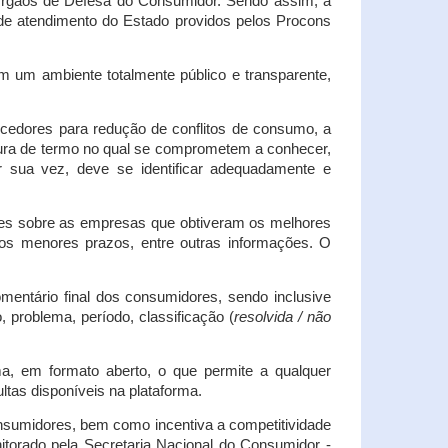
s Órgãos de Defesa do Consumidor. Sendo assim, a
s de atendimento do Estado providos pelos Procons
em um ambiente totalmente público e transparente,
necedores para redução de conflitos de consumo, a
atura de termo no qual se comprometem a conhecer,
r sua vez, deve se identificar adequadamente e
es sobre as empresas que obtiveram os melhores
os menores prazos, entre outras informações. O
mentário final dos consumidores, sendo inclusive
 problema, período, classificação (
resolvida / não
ma, em formato aberto, o que permite a qualquer
tas disponíveis na plataforma.
onsumidores, bem como incentiva a competitividade
itorado pela Secretaria Nacional do Consumidor -