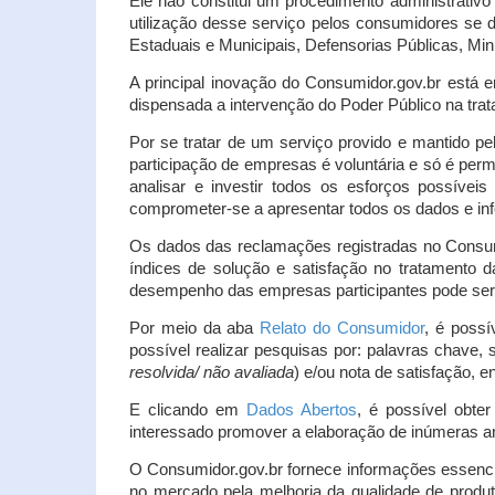
Ele não constitui um procedimento administrativ
utilização desse serviço pelos consumidores se d
Estaduais e Municipais, Defensorias Públicas, Mini
A principal inovação do Consumidor.gov.br está e
dispensada a intervenção do Poder Público na tratat
Por se tratar de um serviço provido e mantido pe
participação de empresas é voluntária e só é per
analisar e investir todos os esforços possíve
comprometer-se a apresentar todos os dados e inf
Os dados das reclamações registradas no Consu
índices de solução e satisfação no tratamento
desempenho das empresas participantes pode ser m
Por meio da aba
Relato do Consumidor
, é possí
possível realizar pesquisas por: palavras chave, 
resolvida/ não avaliada
) e/ou nota de satisfação, ent
E clicando em
Dados Abertos
, é possível obte
interessado promover a elaboração de inúmeras a
O Consumidor.gov.br fornece informações essencia
no mercado pela melhoria da qualidade de produt