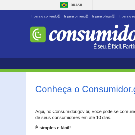
BRASIL
Ir para o conteúdo
1
Ir para o menu
2
Ir para o login
3
Ir para o r
Conheça o Consumidor.
Aqui, no Consumidor.gov.br, você pode se comuni
de seus consumidores em até 10 dias.
É simples e fácil!