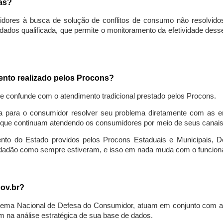
sas?
idores à busca de solução de conflitos de consumo não resolvido
ados qualificada, que permite o monitoramento da efetividade des
mento realizado pelos Procons?
se confunde com o atendimento tradicional prestado pelos Procons.
a para o consumidor resolver seu problema diretamente com as em
que continuam atendendo os consumidores por meio de seus canais t
ento do Estado providos pelos Procons Estaduais e Municipais, De
cidadão como sempre estiveram, e isso em nada muda com o funcion
gov.br?
ema Nacional de Defesa do Consumidor, atuam em conjunto com a 
 na análise estratégica de sua base de dados.