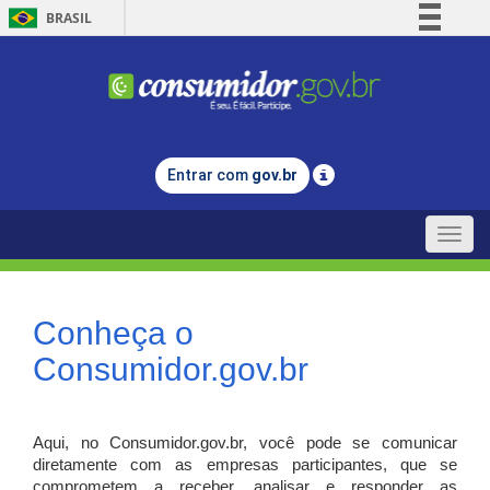
BRASIL
Simplifique!
Comunica BR
Participe
Acesso à informação
Entrar com
gov.br
Legislação
Canais
Toggle
naviga
Conheça o
Consumidor.gov.br
Aqui, no Consumidor.gov.br, você pode se comunicar
diretamente com as empresas participantes, que se
comprometem a receber, analisar e responder as