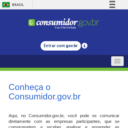
BRASIL
Simplifique!
Comunica BR
Participe
Acesso à informação
Entrar com
gov.br
Legislação
Canais
Toggle
naviga
Conheça o
Consumidor.gov.br
Aqui, no Consumidor.gov.br, você pode se comunicar
diretamente com as empresas participantes, que se
comprometem a receber, analisar e responder as