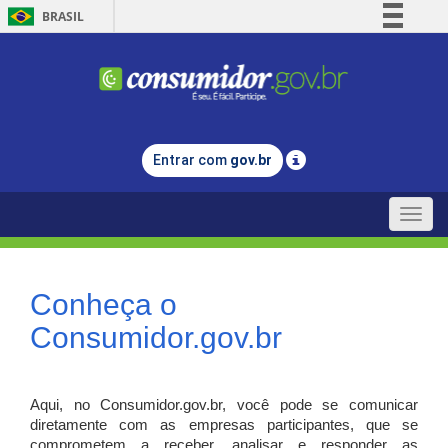
BRASIL
Simplifique!
Comunica BR
Participe
Acesso à informação
Entrar com
gov.br
Legislação
Canais
Toggle
naviga
Conheça o
Consumidor.gov.br
Aqui, no Consumidor.gov.br, você pode se comunicar
diretamente com as empresas participantes, que se
comprometem a receber, analisar e responder as