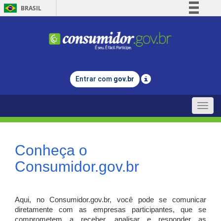
BRASIL
Simplifique!
Comunica BR
Participe
Acesso à informação
Entrar com
gov.br
Legislação
Canais
Toggle
naviga
Conheça o
Consumidor.gov.br
Aqui, no Consumidor.gov.br, você pode se comunicar
diretamente com as empresas participantes, que se
comprometem a receber, analisar e responder as