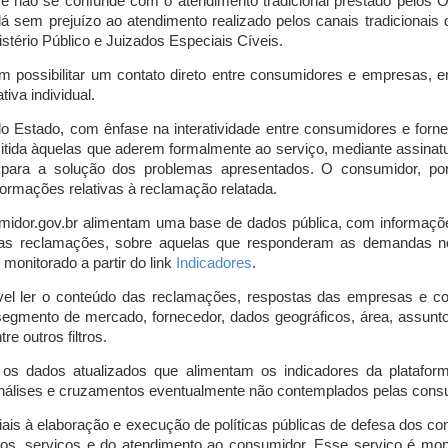
o e não se confunde com o atendimento tradicional prestado pelo
á sem prejuízo ao atendimento realizado pelos canais tradicionai
stério Público e Juizados Especiais Cíveis.
m possibilitar um contato direto entre consumidores e empresas, 
iva individual.
lo Estado, com ênfase na interatividade entre consumidores e for
mitida àquelas que aderem formalmente ao serviço, mediante assin
is para a solução dos problemas apresentados. O consumidor, po
ormações relativas à reclamação relatada.
midor.gov.br alimentam uma base de dados pública, com informaçõ
 das reclamações, sobre aquelas que responderam as demandas n
onitorado a partir do link
Indicadores
.
vel ler o conteúdo das reclamações, respostas das empresas e co
segmento de mercado, fornecedor, dados geográficos, área, assunto,
re outros filtros.
r os dados atualizados que alimentam os indicadores da platafor
nálises e cruzamentos eventualmente não contemplados pelas consul
is à elaboração e execução de políticas públicas de defesa dos c
os, serviços e do atendimento ao consumidor. Esse serviço é mon