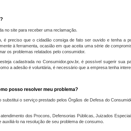
a?
da no site para receber uma reclamação.
o, é preciso que o cidadão consiga de fato ser ouvido e tenha a 
lmente à ferramenta, ocasião em que aceita uma série de compromiss
ionar os problemas relatados pelo consumidor.
eja cadastrada no Consumidor.gov.br, é possível sugerir sua parti
como a adesão é voluntária, é necessário que a empresa tenha intere
 como posso resolver meu problema?
o substitui o serviço prestado pelos Órgãos de Defesa do Consumi
endimento dos Procons, Defensorias Públicas, Juizados Especiais 
e auxiliá-lo na resolução de seu problema de consumo.