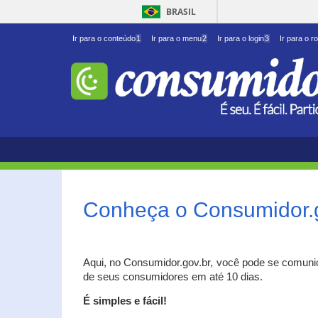
BRASIL
Ir para o conteúdo
1
Ir para o menu
2
Ir para o login
3
Ir para o r
Conheça o Consumidor.
Aqui, no Consumidor.gov.br, você pode se comuni
de seus consumidores em até 10 dias.
É simples e fácil!