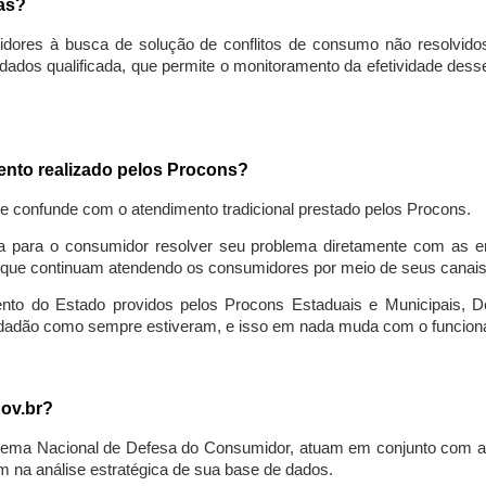
sas?
idores à busca de solução de conflitos de consumo não resolvido
ados qualificada, que permite o monitoramento da efetividade des
mento realizado pelos Procons?
se confunde com o atendimento tradicional prestado pelos Procons.
a para o consumidor resolver seu problema diretamente com as em
que continuam atendendo os consumidores por meio de seus canais t
ento do Estado providos pelos Procons Estaduais e Municipais, De
cidadão como sempre estiveram, e isso em nada muda com o funcion
gov.br?
ema Nacional de Defesa do Consumidor, atuam em conjunto com a 
 na análise estratégica de sua base de dados.