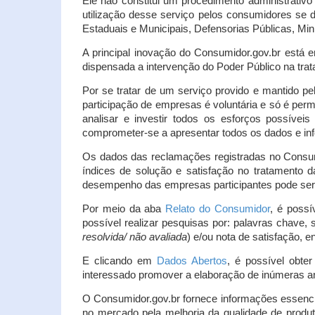
Ele não constitui um procedimento administrativ
utilização desse serviço pelos consumidores se d
Estaduais e Municipais, Defensorias Públicas, Mini
A principal inovação do Consumidor.gov.br está e
dispensada a intervenção do Poder Público na tratat
Por se tratar de um serviço provido e mantido pe
participação de empresas é voluntária e só é per
analisar e investir todos os esforços possíve
comprometer-se a apresentar todos os dados e inf
Os dados das reclamações registradas no Consu
índices de solução e satisfação no tratamento
desempenho das empresas participantes pode ser m
Por meio da aba
Relato do Consumidor
, é possí
possível realizar pesquisas por: palavras chave, 
resolvida/ não avaliada
) e/ou nota de satisfação, ent
E clicando em
Dados Abertos
, é possível obte
interessado promover a elaboração de inúmeras a
O Consumidor.gov.br fornece informações essencia
no mercado pela melhoria da qualidade de produt