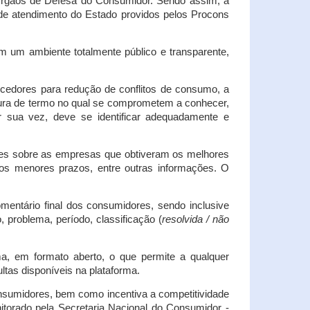
s Órgãos de Defesa do Consumidor. Sendo assim, a
s de atendimento do Estado providos pelos Procons
em um ambiente totalmente público e transparente,
necedores para redução de conflitos de consumo, a
atura de termo no qual se comprometem a conhecer,
r sua vez, deve se identificar adequadamente e
es sobre as empresas que obtiveram os melhores
os menores prazos, entre outras informações. O
mentário final dos consumidores, sendo inclusive
 problema, período, classificação (
resolvida / não
ma, em formato aberto, o que permite a qualquer
tas disponíveis na plataforma.
onsumidores, bem como incentiva a competitividade
itorado pela Secretaria Nacional do Consumidor -