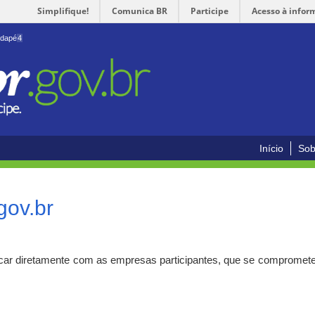
Simplifique!
Comunica BR
Participe
Acesso à infor
odapé
4
Início
Sob
gov.br
car diretamente com as empresas participantes, que se compromete