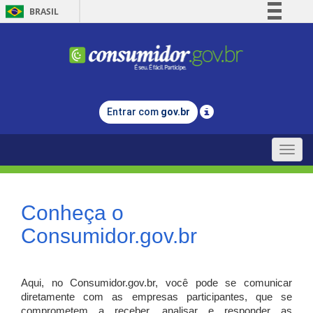
BRASIL
Simplifique!
Comunica BR
Participe
Acesso à informação
Entrar com
gov.br
Legislação
Canais
Toggle
naviga
Conheça o
Consumidor.gov.br
Aqui, no Consumidor.gov.br, você pode se comunicar
diretamente com as empresas participantes, que se
comprometem a receber, analisar e responder as