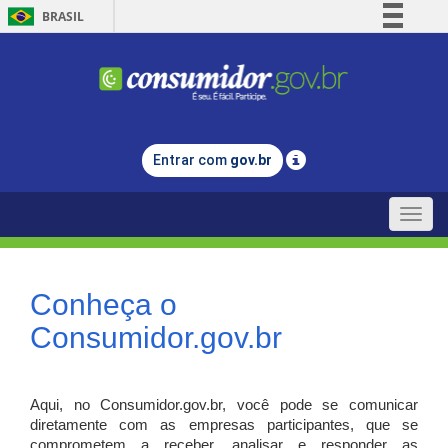
BRASIL
Simplifique!
Comunica BR
Participe
Acesso à informação
Entrar com
gov.br
Legislação
Canais
Toggle
naviga
Conheça o
Consumidor.gov.br
Aqui, no Consumidor.gov.br, você pode se comunicar
diretamente com as empresas participantes, que se
comprometem a receber, analisar e responder as