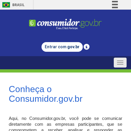
BRASIL
Simplifique!
Comunica BR
Participe
Acesso à informação
Entrar com
gov.br
Legislação
Canais
Toggle
naviga
Conheça o
Consumidor.gov.br
Aqui, no Consumidor.gov.br, você pode se comunicar
diretamente com as empresas participantes, que se
comprometem a receber, analisar e responder as