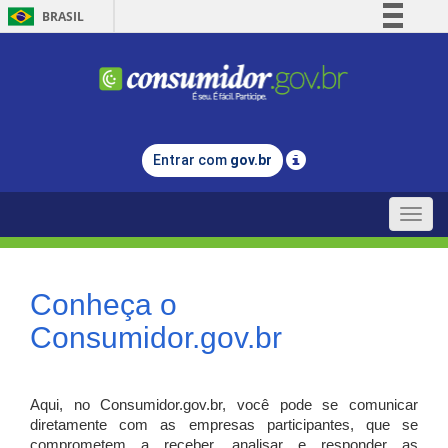
BRASIL
Simplifique!
Comunica BR
Participe
Acesso à informação
Entrar com
gov.br
Legislação
Canais
Toggle
naviga
Conheça o
Consumidor.gov.br
Aqui, no Consumidor.gov.br, você pode se comunicar
diretamente com as empresas participantes, que se
comprometem a receber, analisar e responder as