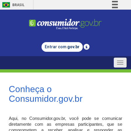
BRASIL
Simplifique!
Comunica BR
Participe
Acesso à informação
Entrar com
gov.br
Legislação
Canais
Toggle
naviga
Conheça o
Consumidor.gov.br
Aqui, no Consumidor.gov.br, você pode se comunicar
diretamente com as empresas participantes, que se
comprometem a receber, analisar e responder as