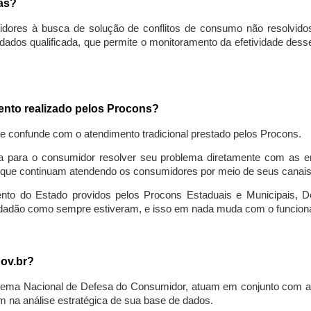
sas?
idores à busca de solução de conflitos de consumo não resolvido
ados qualificada, que permite o monitoramento da efetividade des
mento realizado pelos Procons?
se confunde com o atendimento tradicional prestado pelos Procons.
a para o consumidor resolver seu problema diretamente com as em
que continuam atendendo os consumidores por meio de seus canais t
ento do Estado providos pelos Procons Estaduais e Municipais, De
cidadão como sempre estiveram, e isso em nada muda com o funcion
gov.br?
ema Nacional de Defesa do Consumidor, atuam em conjunto com a 
 na análise estratégica de sua base de dados.