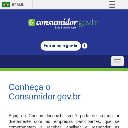
BRASIL
Simplifique!
Comunica BR
Participe
Acesso à informação
Entrar com
gov.br
Legislação
Canais
Toggle
naviga
Conheça o
Consumidor.gov.br
Aqui, no Consumidor.gov.br, você pode se comunicar
diretamente com as empresas participantes, que se
comprometem a receber, analisar e responder as