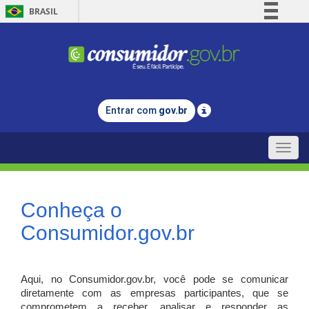
BRASIL
Simplifique!
Comunica BR
Participe
Acesso à informação
Entrar com
gov.br
Legislação
Canais
Toggle
naviga
Conheça o
Consumidor.gov.br
Aqui, no Consumidor.gov.br, você pode se comunicar
diretamente com as empresas participantes, que se
comprometem a receber, analisar e responder as