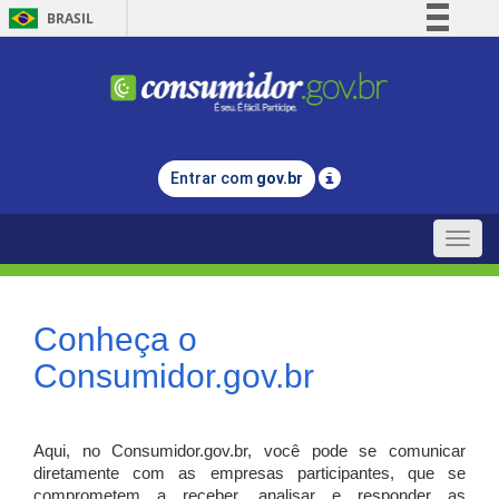
BRASIL
Simplifique!
Comunica BR
Participe
Acesso à informação
Entrar com
gov.br
Legislação
Canais
Toggle
naviga
Conheça o
Consumidor.gov.br
Aqui, no Consumidor.gov.br, você pode se comunicar
diretamente com as empresas participantes, que se
comprometem a receber, analisar e responder as