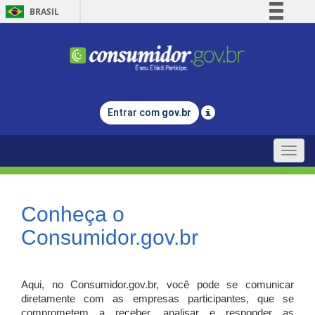
BRASIL
Simplifique!
Comunica BR
Participe
Acesso à informação
Entrar com
gov.br
Legislação
Canais
Toggle
naviga
Conheça o
Consumidor.gov.br
Aqui, no Consumidor.gov.br, você pode se comunicar
diretamente com as empresas participantes, que se
comprometem a receber, analisar e responder as