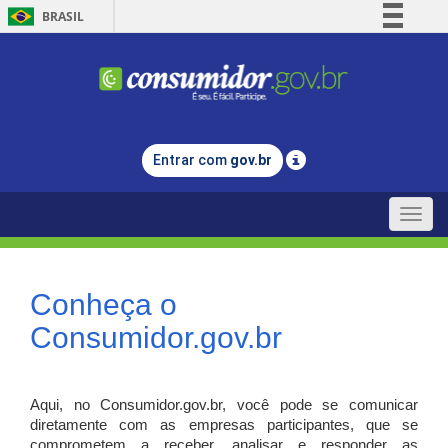
BRASIL
Simplifique!
Comunica BR
Participe
Acesso à informação
Entrar com
gov.br
Legislação
Canais
Toggle
naviga
Conheça o
Consumidor.gov.br
Aqui, no Consumidor.gov.br, você pode se comunicar
diretamente com as empresas participantes, que se
comprometem a receber, analisar e responder as