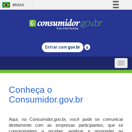
BRASIL
Simplifique!
Comunica BR
Participe
Acesso à informação
Entrar com
gov.br
Legislação
Canais
Toggle
naviga
Conheça o
Consumidor.gov.br
Aqui, no Consumidor.gov.br, você pode se comunicar
diretamente com as empresas participantes, que se
comprometem a receber, analisar e responder as