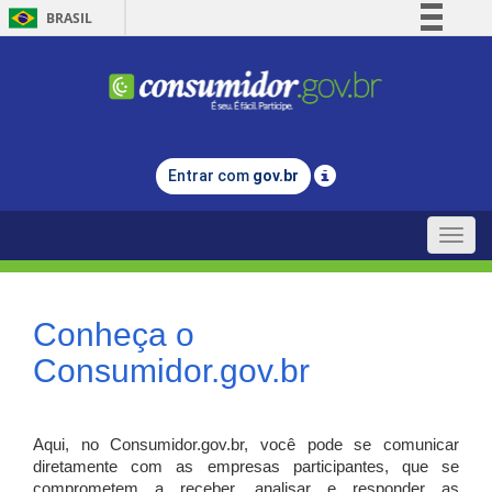
BRASIL
Simplifique!
Comunica BR
Participe
Acesso à informação
Entrar com
gov.br
Legislação
Canais
Toggle
naviga
Conheça o
Consumidor.gov.br
Aqui, no Consumidor.gov.br, você pode se comunicar
diretamente com as empresas participantes, que se
comprometem a receber, analisar e responder as