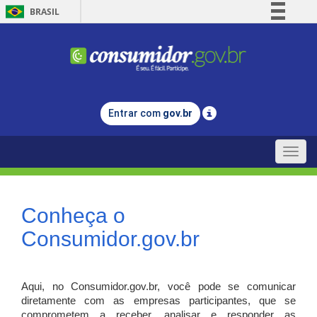
BRASIL
Simplifique!
Comunica BR
Participe
Acesso à informação
Entrar com
gov.br
Legislação
Canais
Toggle
naviga
Conheça o
Consumidor.gov.br
Aqui, no Consumidor.gov.br, você pode se comunicar
diretamente com as empresas participantes, que se
comprometem a receber, analisar e responder as