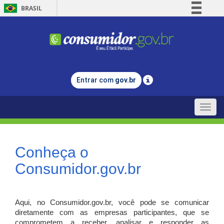
BRASIL
Simplifique!
Comunica BR
Participe
Acesso à informação
Entrar com
gov.br
Legislação
Canais
Toggle
naviga
Conheça o
Consumidor.gov.br
Aqui, no Consumidor.gov.br, você pode se comunicar
diretamente com as empresas participantes, que se
comprometem a receber, analisar e responder as