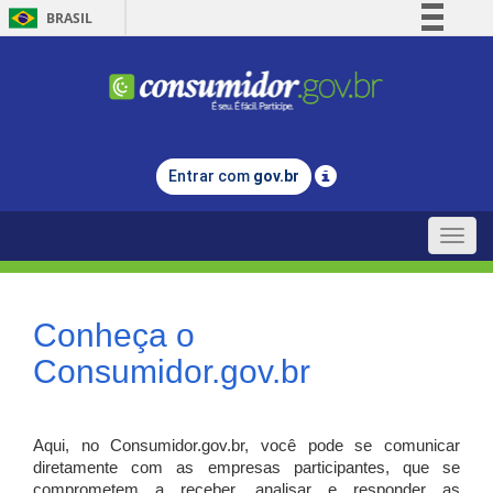
BRASIL
Simplifique!
Comunica BR
Participe
Acesso à informação
Entrar com
gov.br
Legislação
Canais
Toggle
naviga
Conheça o
Consumidor.gov.br
Aqui, no Consumidor.gov.br, você pode se comunicar
diretamente com as empresas participantes, que se
comprometem a receber, analisar e responder as