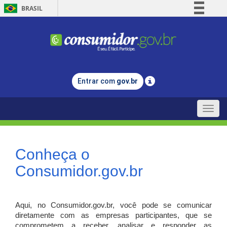
BRASIL
Simplifique!
Comunica BR
Participe
Acesso à informação
Entrar com
gov.br
Legislação
Canais
Toggle
naviga
Conheça o
Consumidor.gov.br
Aqui, no Consumidor.gov.br, você pode se comunicar
diretamente com as empresas participantes, que se
comprometem a receber, analisar e responder as