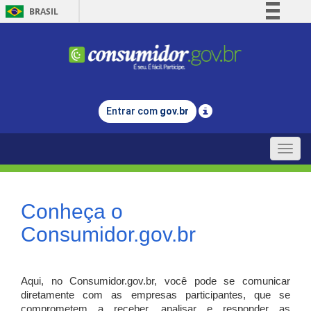
BRASIL
Simplifique!
Comunica BR
Participe
Acesso à informação
Entrar com
gov.br
Legislação
Canais
Toggle
naviga
Conheça o
Consumidor.gov.br
Aqui, no Consumidor.gov.br, você pode se comunicar
diretamente com as empresas participantes, que se
comprometem a receber, analisar e responder as