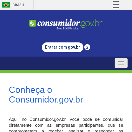
BRASIL
Simplifique!
Comunica BR
Participe
Acesso à informação
Entrar com
gov.br
Legislação
Canais
Toggle
naviga
Conheça o
Consumidor.gov.br
Aqui, no Consumidor.gov.br, você pode se comunicar
diretamente com as empresas participantes, que se
comprometem a receber, analisar e responder as