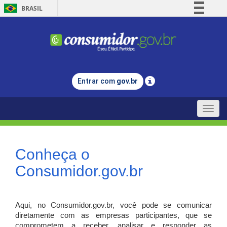
BRASIL
Simplifique!
Comunica BR
Participe
Acesso à informação
Entrar com
gov.br
Legislação
Canais
Toggle
naviga
Conheça o
Consumidor.gov.br
Aqui, no Consumidor.gov.br, você pode se comunicar
diretamente com as empresas participantes, que se
comprometem a receber, analisar e responder as